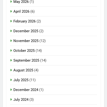
May 2026
(1)
April 2026
(6)
February 2026
(2)
December 2025
(2)
November 2025
(12)
October 2025
(14)
September 2025
(14)
August 2025
(4)
July 2025
(11)
December 2024
(1)
July 2024
(3)