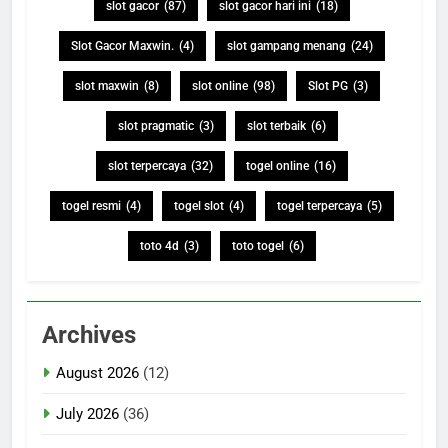
slot gacor
(87)
slot gacor hari ini
(18)
Slot Gacor Maxwin.
(4)
slot gampang menang
(24)
slot maxwin
(8)
slot online
(98)
Slot PG
(3)
slot pragmatic
(3)
slot terbaik
(6)
slot terpercaya
(32)
togel online
(16)
togel resmi
(4)
togel slot
(4)
togel terpercaya
(5)
toto 4d
(3)
toto togel
(6)
Archives
August 2026
(12)
July 2026
(36)