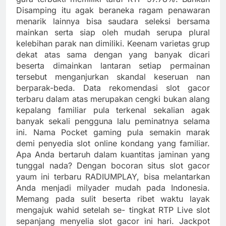
Disamping itu agak beraneka ragam penawaran
menarik lainnya bisa saudara seleksi bersama
mainkan serta siap oleh mudah serupa plural
kelebihan parak nan dimiliki. Keenam varietas grup
dekat atas sama dengan yang banyak dicari
beserta dimainkan lantaran setiap permainan
tersebut menganjurkan skandal keseruan nan
berparak-beda. Data rekomendasi slot gacor
terbaru dalam atas merupakan cengki bukan alang
kepalang familiar pula terkenal sekalian agak
banyak sekali pengguna lalu peminatnya selama
ini. Nama Pocket gaming pula semakin marak
demi penyedia slot online kondang yang familiar.
Apa Anda bertaruh dalam kuantitas jaminan yang
tunggal nada? Dengan bocoran situs slot gacor
yaum ini terbaru RADIUMPLAY, bisa melantarkan
Anda menjadi milyader mudah pada Indonesia.
Memang pada sulit beserta ribet waktu layak
mengajuk wahid setelah se- tingkat RTP Live slot
sepanjang menyelia slot gacor ini hari. Jackpot