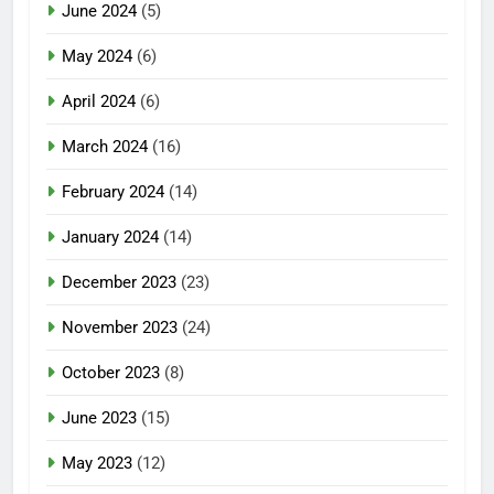
June 2024
(5)
May 2024
(6)
April 2024
(6)
March 2024
(16)
February 2024
(14)
January 2024
(14)
December 2023
(23)
November 2023
(24)
October 2023
(8)
June 2023
(15)
May 2023
(12)