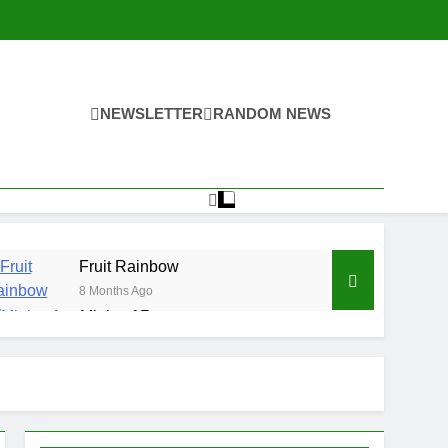
NEWSLETTER
RANDOM NEWS
Fruit Rainbow
8 Months Ago
Might of Ra
9 Months Ago
shi
Moonshot
9 Months Ago
a
Vampy Party
10 Months Ago