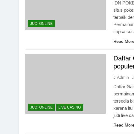
IDN POKER
situs poke
terbaik d
JUDI ONLINE
Permainan 
capsa sus
Read Mor
Daftar
popule
Admin
Daftar Gam
permainan 
tersedia b
JUDI ONLINE
LIVE CASINO
karena itu
judi live 
Read Mor