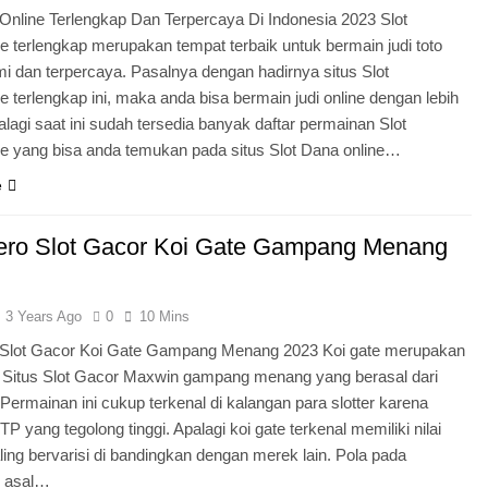
Online Terlengkap Dan Terpercaya Di Indonesia 2023 Slot
e terlengkap merupakan tempat terbaik untuk bermain judi toto
mi dan terpercaya. Pasalnya dengan hadirnya situs Slot
e terlengkap ini, maka anda bisa bermain judi online dengan lebih
palagi saat ini sudah tersedia banyak daftar permainan Slot
ne yang bisa anda temukan pada situs Slot Dana online…
e
ro Slot Gacor Koi Gate Gampang Menang
3 Years Ago
0
10 Mins
Slot Gacor Koi Gate Gampang Menang 2023 Koi gate merupakan
u Situs Slot Gacor Maxwin gampang menang yang berasal dari
Permainan ini cukup terkenal di kalangan para slotter karena
TP yang tegolong tinggi. Apalagi koi gate terkenal memiliki nilai
ling bervarisi di bandingkan dengan merek lain. Pola pada
n asal…