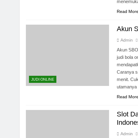
menemukan 
Shadow Strik
Read Mor
5 Days Ago
Akun S
Admin
Akun SBOB
judi bola 
mendapatk
Caranya s
menit. Cuk
JUDI ONLINE
utamanya 
Read Mor
Slot D
Indone
Admin