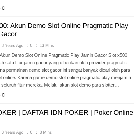
e
500: Akun Demo Slot Online Pragmatic Play
Gacor
3 Years Ago
0
13 Mins
: Akun Demo Slot Online Pragmatic Play Jamin Gacor Slot x500
ah satu fitur jamin gacor yang diberikan oleh provider pragmatic
na permainan demo slot gacor ini sangat banyak dicari oleh para
t online. Karena game demo slot online pragmatic play menjamin
seluruh fitur mereka. Melalui akun slot demo para slotter…
e
OKER | DAFTAR IDN POKER | Poker Online
3 Years Ago
0
8 Mins