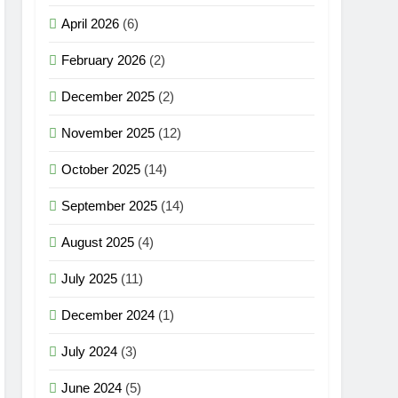
April 2026
(6)
February 2026
(2)
December 2025
(2)
November 2025
(12)
October 2025
(14)
September 2025
(14)
August 2025
(4)
July 2025
(11)
December 2024
(1)
July 2024
(3)
June 2024
(5)