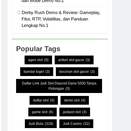
dan Mode Demo No.1
latilitas No.1
Derby Rush Demo & Review: Gameplay,
Fitur, RTP, Volatilitas, dan Panduan
Lengkap No.1
Popular Tags
agen slot
(9)
artikel slot gacor
(3)
bandar togel
(3)
bocoran slot gacor
(3)
Daftar Link Judi Slot Deposit Dana 5000 Tanpa
Potongan
(3)
daftar slot
(4)
demo slot
(4)
game slot
(6)
jackpot slot
(3)
Judi Bola
(318)
Judi Casino
(32)