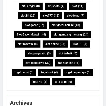
situs togel
(8)
situs toto
(4)
slot
(11)
slot88
(22)
slot777
(12)
slot demo
(7)
slot gacor
(87)
slot gacor hari ini
(18)
Slot Gacor Maxwin.
(4)
slot gampang menang
(24)
slot maxwin
(8)
slot online
(98)
Slot PG
(3)
slot pragmatic
(3)
slot terbaik
(6)
slot terpercaya
(32)
togel online
(16)
togel resmi
(4)
togel slot
(4)
togel terpercaya
(5)
toto 4d
(3)
toto togel
(6)
Archives