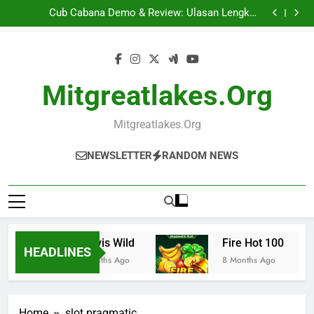
Munchy Milo Demo & Review: Ulasan Lengkap
Skip
Gameplay, Fitur, Visual, RTP, dan Pengalaman Bermain
Cub Cabana Demo & Review: Ulasan Lengkap
No.1
to
Gameplay, Fitur, RTP, dan Pengalaman Bermain No.1
Tiki Reward Demo & Review: Ulasan Lengkap
Gameplay, Fitur, RTP, dan Pengalaman Bermain No.1
Woolly Wilds Live Game: Review Lengkap Gameplay,
content
Fitur, dan Pengalaman Bermain No.1
Munchy Milo Demo & Review: Ulasan Lengkap
Gameplay, Fitur, Visual, RTP, dan Pengalaman Bermain
Cub Cabana Demo & Review: Ulasan Lengkap
No.1
Gameplay, Fitur, RTP, dan Pengalaman Bermain No.1
Tiki Reward Demo & Review: Ulasan Lengkap
Mitgreatlakes.org
Gameplay, Fitur, RTP, dan Pengalaman Bermain No.1
Woolly Wilds Live Game: Review Lengkap Gameplay,
Fitur, dan Pengalaman Bermain No.1
Mitgreatlakes.org
NEWSLETTER
RANDOM NEWS
Hellvis Wild
Fire Hot 100
HEADLINES
8 Months Ago
8 Months Ago
Home
slot pragmatic