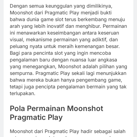
Dengan semua keunggulan yang dimilikinya,
Moonshot dari Pragmatic Play menjadi bukti
bahwa dunia game slot terus berkembang menuju
arah yang lebih inovatif dan menghibur. Permainan
ini menawarkan keseimbangan antara keseruan
visual, mekanisme permainan yang adiktif, dan
peluang nyata untuk meraih kemenangan besar.
Bagi para pencinta slot yang ingin mencoba
pengalaman baru dengan nuansa luar angkasa
yang menegangkan, Moonshot adalah pilihan yang
sempurna. Pragmatic Play sekali lagi menunjukkan
bahwa mereka bukan hanya pengembang game,
tetapi juga pencipta pengalaman bermain yang tak
terlupakan.
Pola Permainan Moonshot
Pragmatic Play
Moonshot dari Pragmatic Play hadir sebagai salah