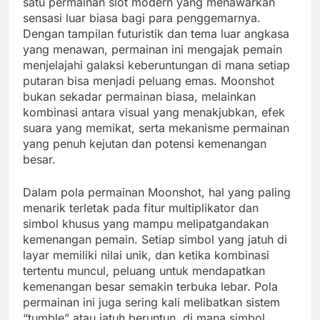
satu permainan slot modern yang menawarkan
sensasi luar biasa bagi para penggemarnya.
Dengan tampilan futuristik dan tema luar angkasa
yang menawan, permainan ini mengajak pemain
menjelajahi galaksi keberuntungan di mana setiap
putaran bisa menjadi peluang emas. Moonshot
bukan sekadar permainan biasa, melainkan
kombinasi antara visual yang menakjubkan, efek
suara yang memikat, serta mekanisme permainan
yang penuh kejutan dan potensi kemenangan
besar.
Dalam pola permainan Moonshot, hal yang paling
menarik terletak pada fitur multiplikator dan
simbol khusus yang mampu melipatgandakan
kemenangan pemain. Setiap simbol yang jatuh di
layar memiliki nilai unik, dan ketika kombinasi
tertentu muncul, peluang untuk mendapatkan
kemenangan besar semakin terbuka lebar. Pola
permainan ini juga sering kali melibatkan sistem
“tumble” atau jatuh beruntun, di mana simbol