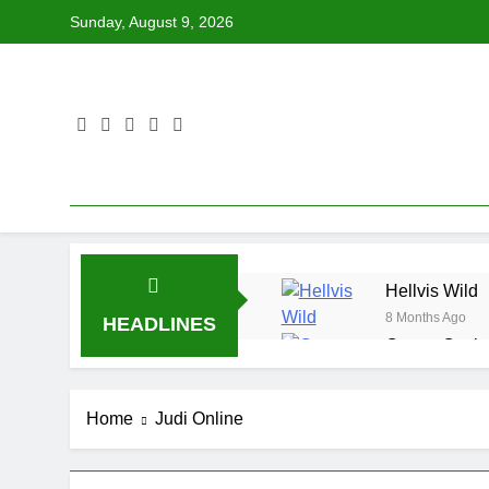
Skip
Sunday, August 9, 2026
to
content
Hellvis Wild
8 Months Ago
HEADLINES
Congo Cash
9 Months Ago
Lady Godiva
Home
Judi Online
9 Months Ago
Fishin Reels
9 Months Ago