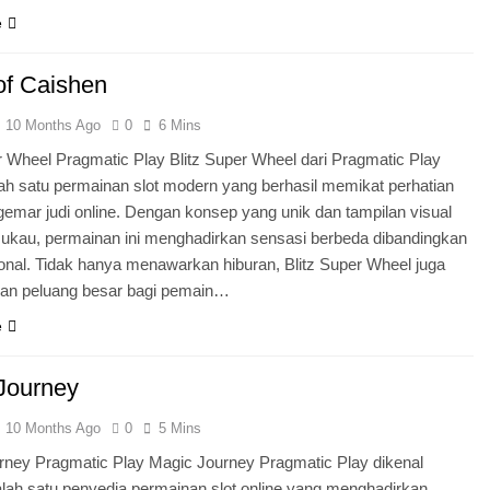
e
of Caishen
10 Months Ago
0
6 Mins
r Wheel Pragmatic Play Blitz Super Wheel dari Pragmatic Play
ah satu permainan slot modern yang berhasil memikat perhatian
emar judi online. Dengan konsep yang unik dan tampilan visual
kau, permainan ini menghadirkan sensasi berbeda dibandingkan
sional. Tidak hanya menawarkan hiburan, Blitz Super Wheel juga
n peluang besar bagi pemain…
e
Journey
10 Months Ago
0
5 Mins
rney Pragmatic Play Magic Journey Pragmatic Play dikenal
lah satu penyedia permainan slot online yang menghadirkan