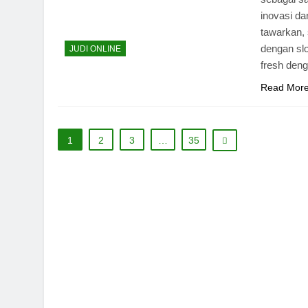
inovasi da
tawarkan,
dengan sl
JUDI ONLINE
fresh den
Read Mor
1
2
3
…
35