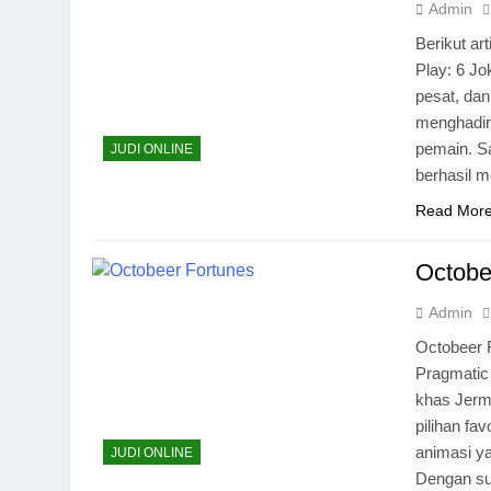
Admin
Berikut ar
Play: 6 J
pesat, dan
menghadirk
pemain. S
JUDI ONLINE
berhasil 
Read Mor
Octobe
Admin
Octobeer 
Pragmatic
khas Jerm
pilihan fa
animasi y
JUDI ONLINE
Dengan sua