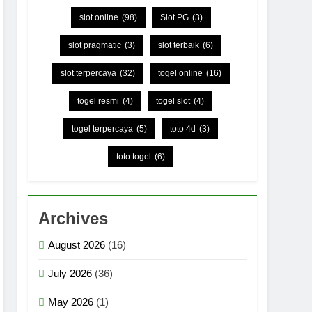
slot online
(98)
Slot PG
(3)
slot pragmatic
(3)
slot terbaik
(6)
slot terpercaya
(32)
togel online
(16)
togel resmi
(4)
togel slot
(4)
togel terpercaya
(5)
toto 4d
(3)
toto togel
(6)
Archives
August 2026
(16)
July 2026
(36)
May 2026
(1)