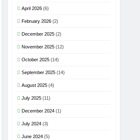
April 2026
(6)
February 2026
(2)
December 2025
(2)
November 2025
(12)
October 2025
(14)
September 2025
(14)
August 2025
(4)
July 2025
(11)
December 2024
(1)
July 2024
(3)
June 2024
(5)