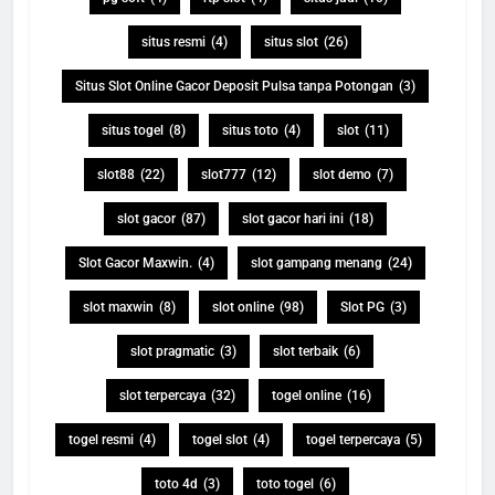
situs resmi
(4)
situs slot
(26)
Situs Slot Online Gacor Deposit Pulsa tanpa Potongan
(3)
situs togel
(8)
situs toto
(4)
slot
(11)
slot88
(22)
slot777
(12)
slot demo
(7)
slot gacor
(87)
slot gacor hari ini
(18)
Slot Gacor Maxwin.
(4)
slot gampang menang
(24)
slot maxwin
(8)
slot online
(98)
Slot PG
(3)
slot pragmatic
(3)
slot terbaik
(6)
slot terpercaya
(32)
togel online
(16)
togel resmi
(4)
togel slot
(4)
togel terpercaya
(5)
toto 4d
(3)
toto togel
(6)