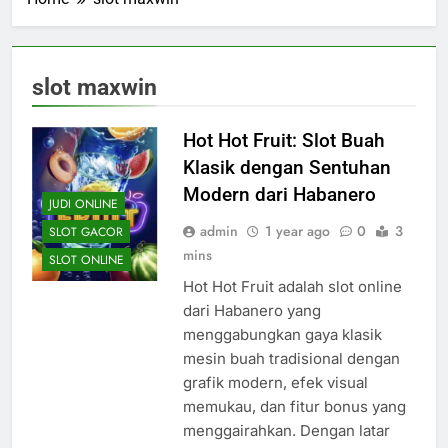
slot maxwin
Hot Hot Fruit: Slot Buah
Klasik dengan Sentuhan
Modern dari Habanero
JUDI ONLINE
admin
1 year ago
0
3
SLOT GACOR
mins
SLOT ONLINE
Hot Hot Fruit adalah slot online
dari Habanero yang
menggabungkan gaya klasik
mesin buah tradisional dengan
grafik modern, efek visual
memukau, dan fitur bonus yang
menggairahkan. Dengan latar