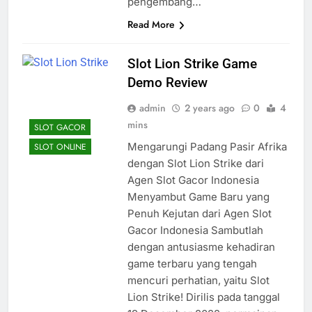
pengembang…
Read More
Slot Lion Strike Game
Demo Review
admin
2 years ago
0
4
mins
SLOT GACOR
Mengarungi Padang Pasir Afrika
SLOT ONLINE
dengan Slot Lion Strike dari
Agen Slot Gacor Indonesia
Menyambut Game Baru yang
Penuh Kejutan dari Agen Slot
Gacor Indonesia Sambutlah
dengan antusiasme kehadiran
game terbaru yang tengah
mencuri perhatian, yaitu Slot
Lion Strike! Dirilis pada tanggal