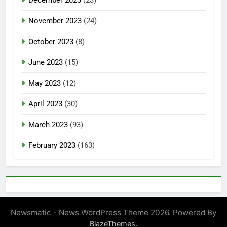
December 2023
(23)
November 2023
(24)
October 2023
(8)
June 2023
(15)
May 2023
(12)
April 2023
(30)
March 2023
(93)
February 2023
(163)
Newsmatic - News WordPress Theme 2026. Powered By
.
BlazeThemes