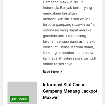
Gampang Maxwin No 1 di
Indonesia Banyak bettor yang
mengalami kesulitan
menemukan situs slot online
terbaru gampang maxwin no 1 di
indonesia yang dapat mereka
gunakan untuk memasang
taruhan dengan uang asli, diakui
oleh Slot Online. Karena itulah,
kami ingin memberi tahu bahwa
kami adalah salah satu situs judi
online terpercaya…
Read More
Informasi Slot Gacor
Gampang Menang Jackpot
Maxwin
JUDI ONLINE