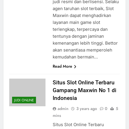
judi resmi dan berlisensi. Selaku
agen taruhan slot terbaik, Slot
Maxwin dapat menghadirkan
layanan main game slot
terlengkap, terpercaya dan
tentunya dengan jaminan
kemenangan lebih tinggi. Bettor
akan senantiasa memperoleh
kemudahan bermain…
Read More
Situs Slot Online Terbaru
Gampang Maxwin No 1 di
Indonesia
JUDI ONLINE
admin
3 years ago
0
5
mins
Situs Slot Online Terbaru