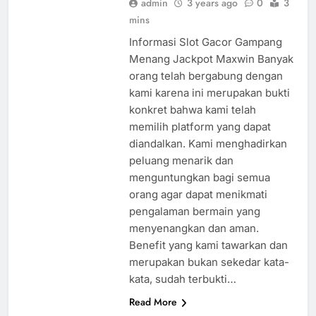
admin
3 years ago
0
3
mins
Informasi Slot Gacor Gampang
Menang Jackpot Maxwin Banyak
orang telah bergabung dengan
kami karena ini merupakan bukti
konkret bahwa kami telah
memilih platform yang dapat
diandalkan. Kami menghadirkan
peluang menarik dan
menguntungkan bagi semua
orang agar dapat menikmati
pengalaman bermain yang
menyenangkan dan aman.
Benefit yang kami tawarkan dan
merupakan bukan sekedar kata-
kata, sudah terbukti…
Read More