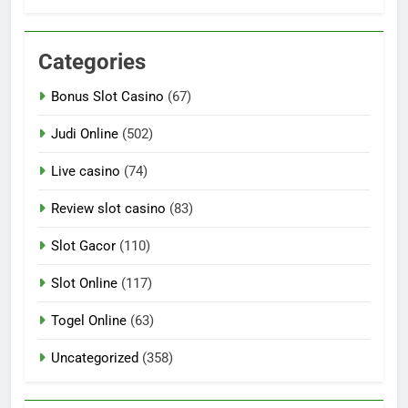
Categories
Bonus Slot Casino
(67)
Judi Online
(502)
Live casino
(74)
Review slot casino
(83)
Slot Gacor
(110)
Slot Online
(117)
Togel Online
(63)
Uncategorized
(358)