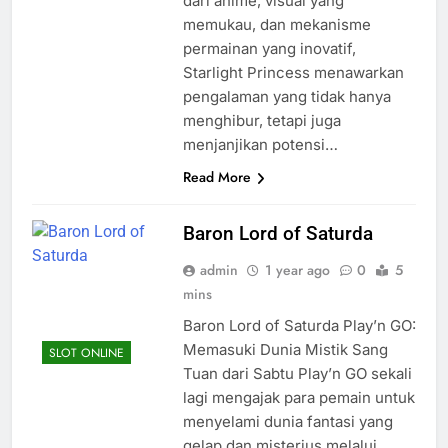
dari anime, visual yang
memukau, dan mekanisme
permainan yang inovatif,
Starlight Princess menawarkan
pengalaman yang tidak hanya
menghibur, tetapi juga
menjanjikan potensi…
Read More
Baron Lord of Saturda
admin
1 year ago
0
5
mins
Baron Lord of Saturda Play’n GO:
Memasuki Dunia Mistik Sang
SLOT ONLINE
Tuan dari Sabtu Play’n GO sekali
lagi mengajak para pemain untuk
menyelami dunia fantasi yang
gelap dan misterius melalui