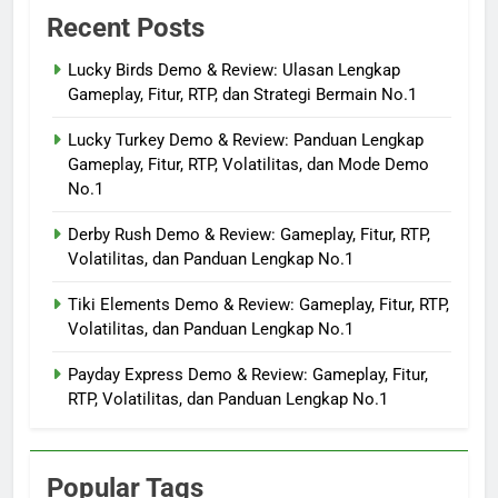
Recent Posts
Lucky Birds Demo & Review: Ulasan Lengkap
Gameplay, Fitur, RTP, dan Strategi Bermain No.1
Lucky Turkey Demo & Review: Panduan Lengkap
Gameplay, Fitur, RTP, Volatilitas, dan Mode Demo
No.1
Derby Rush Demo & Review: Gameplay, Fitur, RTP,
Volatilitas, dan Panduan Lengkap No.1
Tiki Elements Demo & Review: Gameplay, Fitur, RTP,
Volatilitas, dan Panduan Lengkap No.1
Payday Express Demo & Review: Gameplay, Fitur,
RTP, Volatilitas, dan Panduan Lengkap No.1
Popular Tags