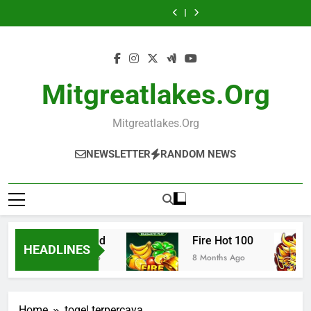
Skip
&
&
&
&
&
&
&
Demo
Demo
Review:
Review:
Review:
Review:
Review:
Review:
Review:
&
&
to
Gameplay,
Ulasan
Panduan
Gameplay,
Gameplay,
Ulasan
Panduan
Review:
Review:
content
Fitur,
Lengkap
Lengkap
Fitur,
Fitur,
Lengkap
Lengkap
Gameplay,
Gameplay,
RTP,
Gameplay,
Gameplay,
RTP,
RTP,
Gameplay,
Gameplay,
Fitur,
Fitur,
Volatilitas,
Fitur,
Fitur,
Volatilitas,
Volatilitas,
Fitur,
Fitur,
RTP,
RTP,
dan
RTP,
RTP,
dan
dan
RTP,
RTP,
Volatilitas,
Volatilitas,
Mitgreatlakes.org
Panduan
dan
Volatilitas,
Panduan
Panduan
dan
Volatilitas,
dan
dan
Lengkap
Strategi
dan
Lengkap
Lengkap
Strategi
dan
Panduan
Panduan
No.1
Bermain
Mode
No.1
No.1
Bermain
Mode
Lengkap
Lengkap
No.1
Demo
No.1
Demo
No.1
No.1
Mitgreatlakes.org
No.1
No.1
NEWSLETTER
RANDOM NEWS
Hellvis Wild
Fire Hot 100
HEADLINES
8 Months Ago
8 Months Ago
Home
togel terpercaya