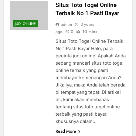
Situs Toto Togel Online
Terbaik No 1 Pasti Bayar
JUDI ONLINE
admin
3 years
ago
0
10 mins
Situs Toto Togel Online Terbaik
No 1 Pasti Bayar Halo, para
pecinta judi online! Apakah Anda
sedang mencari situs toto togel
online terbaik yang pasti
membayar kemenangan Anda?
Jika iya, maka Anda telah berada
di tempat yang tepat! Di artikel
ini, kami akan membahas
tentang situs toto togel online
terbaik yang pasti bayar,
khususnya dalam…
Read More