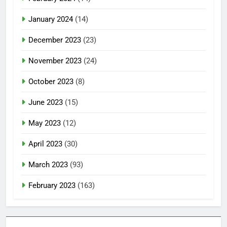
January 2024
(14)
December 2023
(23)
November 2023
(24)
October 2023
(8)
June 2023
(15)
May 2023
(12)
April 2023
(30)
March 2023
(93)
February 2023
(163)