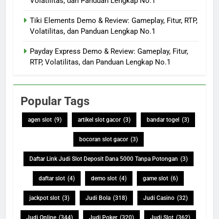
Volatilitas, dan Panduan Lengkap No.1
Tiki Elements Demo & Review: Gameplay, Fitur, RTP,
Volatilitas, dan Panduan Lengkap No.1
Payday Express Demo & Review: Gameplay, Fitur,
RTP, Volatilitas, dan Panduan Lengkap No.1
Popular Tags
agen slot
(9)
artikel slot gacor
(3)
bandar togel
(3)
bocoran slot gacor
(3)
Daftar Link Judi Slot Deposit Dana 5000 Tanpa Potongan
(3)
daftar slot
(4)
demo slot
(4)
game slot
(6)
jackpot slot
(3)
Judi Bola
(318)
Judi Casino
(32)
Judi Online
(344)
Judi Poker
(320)
Judi Slot
(362)