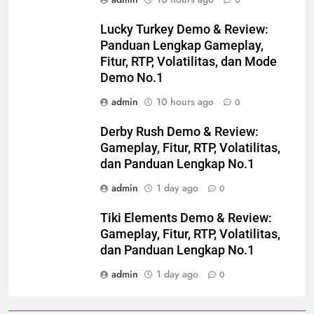
0
Lucky Turkey Demo & Review:
Panduan Lengkap Gameplay,
Fitur, RTP, Volatilitas, dan Mode
Demo No.1
admin
10 hours ago
0
Derby Rush Demo & Review:
Gameplay, Fitur, RTP, Volatilitas,
dan Panduan Lengkap No.1
admin
1 day ago
0
Tiki Elements Demo & Review:
Gameplay, Fitur, RTP, Volatilitas,
dan Panduan Lengkap No.1
admin
1 day ago
0