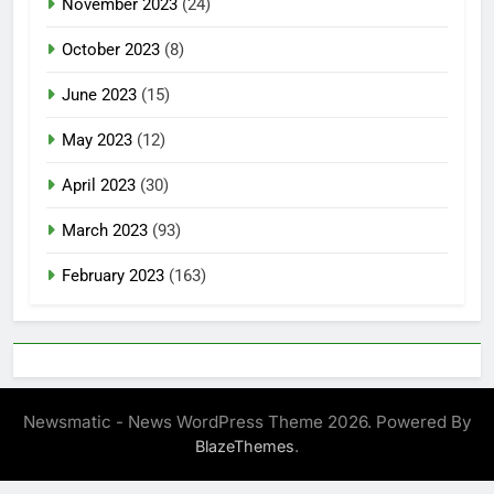
November 2023
(24)
October 2023
(8)
June 2023
(15)
May 2023
(12)
April 2023
(30)
March 2023
(93)
February 2023
(163)
Newsmatic - News WordPress Theme 2026. Powered By
.
BlazeThemes