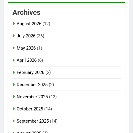
Archives
August 2026
(12)
July 2026
(36)
May 2026
(1)
April 2026
(6)
February 2026
(2)
December 2025
(2)
November 2025
(12)
October 2025
(14)
September 2025
(14)