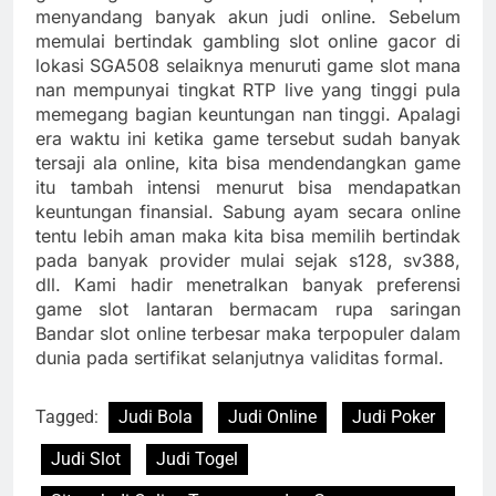
menyandang banyak akun judi online. Sebelum
memulai bertindak gambling slot online gacor di
lokasi SGA508 selaiknya menuruti game slot mana
nan mempunyai tingkat RTP live yang tinggi pula
memegang bagian keuntungan nan tinggi. Apalagi
era waktu ini ketika game tersebut sudah banyak
tersaji ala online, kita bisa mendendangkan game
itu tambah intensi menurut bisa mendapatkan
keuntungan finansial. Sabung ayam secara online
tentu lebih aman maka kita bisa memilih bertindak
pada banyak provider mulai sejak s128, sv388,
dll. Kami hadir menetralkan banyak preferensi
game slot lantaran bermacam rupa saringan
Bandar slot online terbesar maka terpopuler dalam
dunia pada sertifikat selanjutnya validitas formal.
Tagged:
Judi Bola
Judi Online
Judi Poker
Judi Slot
Judi Togel