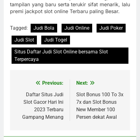
tampilan yang baru serta terukir sifat menarik, lalu
premi jackpot slot online Terbaru paling Besar.
Tagged:
Judi Bola
Judi Online
Judi Poker
Judi Slot
Judi Togel
Situs Daftar Judi Slot Online bersama Slot
Terpercaya
Previous:
Next:
Post
navigation
Daftar Situs Judi
Slot Bonus 100 To 3x
Slot Gacor Hari Ini
7x dan Slot Bonus
2023 Terbaru
New Member 100
Gampang Menang
Persen dekat Awal