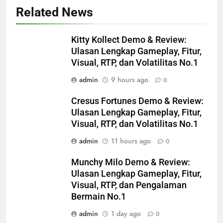
Related News
Kitty Kollect Demo & Review:
Ulasan Lengkap Gameplay, Fitur,
Visual, RTP, dan Volatilitas No.1
admin
9 hours ago
0
Cresus Fortunes Demo & Review:
Ulasan Lengkap Gameplay, Fitur,
Visual, RTP, dan Volatilitas No.1
admin
11 hours ago
0
Munchy Milo Demo & Review:
Ulasan Lengkap Gameplay, Fitur,
Visual, RTP, dan Pengalaman
Bermain No.1
admin
1 day ago
0