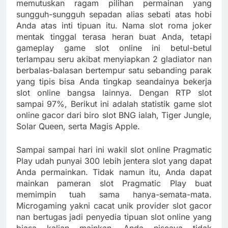
memutuskan ragam pilihan permainan yang
sungguh-sungguh sepadan alias sebati atas hobi
Anda atas inti tipuan itu. Nama slot roma joker
mentak tinggal terasa heran buat Anda, tetapi
gameplay game slot online ini betul-betul
terlampau seru akibat menyiapkan 2 gladiator nan
berbalas-balasan bertempur satu sebanding parak
yang tipis bisa Anda tingkap seandainya bekerja
slot online bangsa lainnya. Dengan RTP slot
sampai 97%, Berikut ini adalah statistik game slot
online gacor dari biro slot BNG ialah, Tiger Jungle,
Solar Queen, serta Magis Apple.
Sampai sampai hari ini wakil slot online Pragmatic
Play udah punyai 300 lebih jentera slot yang dapat
Anda permainkan. Tidak namun itu, Anda dapat
mainkan pameran slot Pragmatic Play buat
memimpin tuah sama hanya-semata-mata.
Microgaming yakni cacat unik provider slot gacor
nan bertugas jadi penyedia tipuan slot online yang