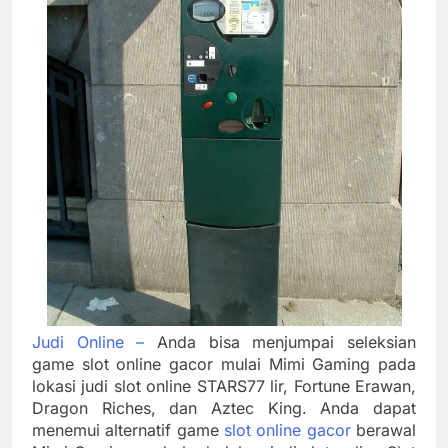
Judi Online –
Anda bisa menjumpai seleksian
game slot online gacor mulai Mimi Gaming pada
lokasi judi slot online STARS77 lir, Fortune Erawan,
Dragon Riches, dan Aztec King. Anda dapat
menemui alternatif game
slot online gacor
berawal