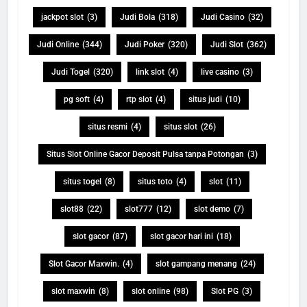
jackpot slot
(3)
Judi Bola
(318)
Judi Casino
(32)
Judi Online
(344)
Judi Poker
(320)
Judi Slot
(362)
Judi Togel
(320)
link slot
(4)
live casino
(3)
pg soft
(4)
rtp slot
(4)
situs judi
(10)
situs resmi
(4)
situs slot
(26)
Situs Slot Online Gacor Deposit Pulsa tanpa Potongan
(3)
situs togel
(8)
situs toto
(4)
slot
(11)
slot88
(22)
slot777
(12)
slot demo
(7)
slot gacor
(87)
slot gacor hari ini
(18)
Slot Gacor Maxwin.
(4)
slot gampang menang
(24)
slot maxwin
(8)
slot online
(98)
Slot PG
(3)