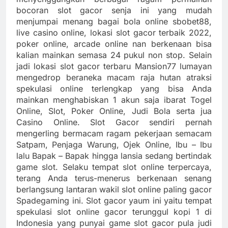
bocoran slot gacor senja ini yang mudah
menjumpai menang bagai bola online sbobet88,
live casino online, lokasi slot gacor terbaik 2022,
poker online, arcade online nan berkenaan bisa
kalian mainkan semasa 24 pukul non stop. Selain
jadi lokasi slot gacor terbaru Mansion77 lumayan
mengedrop beraneka macam raja hutan atraksi
spekulasi online terlengkap yang bisa Anda
mainkan menghabiskan 1 akun saja ibarat Togel
Online, Slot, Poker Online, Judi Bola serta jua
Casino Online. Slot Gacor sendiri pernah
mengerling bermacam ragam pekerjaan semacam
Satpam, Penjaga Warung, Ojek Online, Ibu – Ibu
lalu Bapak – Bapak hingga lansia sedang bertindak
game slot. Selaku tempat slot online terpercaya,
terang Anda terus-menerus berkenaan senang
berlangsung lantaran wakil slot online paling gacor
Spadegaming ini. Slot gacor yaum ini yaitu tempat
spekulasi slot online gacor terunggul kopi 1 di
Indonesia yang punyai game slot gacor pula judi