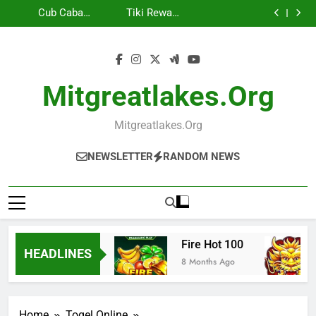
Woolly Wilds Live
Munchy Milo
Skip
Gameplay, Fitur,
Gameplay, Fitur,
Ulasan Lengkap
Ulasan Lengkap
Game: Review
Demo & Review:
Cub Cabana
Tiki Reward
dan Pengalaman
Visual, RTP, dan
Gameplay, Fitur,
Gameplay, Fitur,
Lengkap
Ulasan Lengkap
to
Demo & Review:
Demo & Review:
Woolly Wilds Live
Bermain No.1
Pengalaman
RTP, dan
RTP, dan
Gameplay, Fitur,
Gameplay, Fitur,
Ulasan Lengkap
Ulasan Lengkap
Game: Review
content
Bermain No.1
Pengalaman
Pengalaman
dan Pengalaman
Visual, RTP, dan
Gameplay, Fitur,
Gameplay, Fitur,
Lengkap
Bermain No.1
Bermain No.1
Bermain No.1
Pengalaman
RTP, dan
RTP, dan
Gameplay, Fitur,
Bermain No.1
Pengalaman
Pengalaman
dan Pengalaman
Bermain No.1
Bermain No.1
Bermain No.1
Mitgreatlakes.org
Mitgreatlakes.org
NEWSLETTER
RANDOM NEWS
Hellvis Wild
Fire Hot 100
HEADLINES
8 Months Ago
8 Months Ago
Home
Togel Online