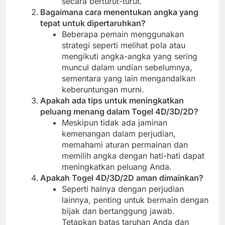
secara berturut-turut.
Bagaimana cara menentukan angka yang
tepat untuk dipertaruhkan?
Beberapa pemain menggunakan
strategi seperti melihat pola atau
mengikuti angka-angka yang sering
muncul dalam undian sebelumnya,
sementara yang lain mengandalkan
keberuntungan murni.
Apakah ada tips untuk meningkatkan
peluang menang dalam Togel 4D/3D/2D?
Meskipun tidak ada jaminan
kemenangan dalam perjudian,
memahami aturan permainan dan
memilih angka dengan hati-hati dapat
meningkatkan peluang Anda.
Apakah Togel 4D/3D/2D aman dimainkan?
Seperti halnya dengan perjudian
lainnya, penting untuk bermain dengan
bijak dan bertanggung jawab.
Tetapkan batas taruhan Anda dan