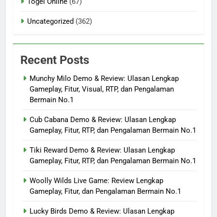
Togel Online
(67)
Uncategorized
(362)
Recent Posts
Munchy Milo Demo & Review: Ulasan Lengkap
Gameplay, Fitur, Visual, RTP, dan Pengalaman
Bermain No.1
Cub Cabana Demo & Review: Ulasan Lengkap
Gameplay, Fitur, RTP, dan Pengalaman Bermain No.1
Tiki Reward Demo & Review: Ulasan Lengkap
Gameplay, Fitur, RTP, dan Pengalaman Bermain No.1
Woolly Wilds Live Game: Review Lengkap
Gameplay, Fitur, dan Pengalaman Bermain No.1
Lucky Birds Demo & Review: Ulasan Lengkap