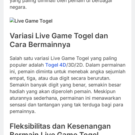
yang paling diminati oleh pemain di berbagai
negara.
Variasi Live Game Togel dan
Cara Bermainnya
Salah satu variasi Live Game Togel yang paling
populer adalah
Togel 4D
/3D/2D. Dalam permainan
ini, pemain diminta untuk menebak angka sejumlah
empat, tiga, atau dua digit secara berurutan.
Semakin banyak digit yang benar, semakin besar
hadiah yang akan diperoleh pemain. Meskipun
aturannya sederhana, permainan ini menawarkan
sensasi dan tantangan yang tak terduga bagi para
pemainnya.
Fleksibilitas dan Kesenangan
Bermain Live Game Togel