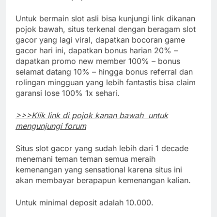
Untuk bermain slot asli bisa kunjungi link dikanan
pojok bawah, situs terkenal dengan beragam slot
gacor yang lagi viral, dapatkan bocoran game
gacor hari ini, dapatkan bonus harian 20% –
dapatkan promo new member 100% – bonus
selamat datang 10% – hingga bonus referral dan
rolingan mingguan yang lebih fantastis bisa claim
garansi lose 100% 1x sehari.
>>>Klik link di pojok kanan bawah untuk
mengunjungi forum
Situs slot gacor yang sudah lebih dari 1 decade
menemani teman teman semua meraih
kemenangan yang sensational karena situs ini
akan membayar berapapun kemenangan kalian.
Untuk minimal deposit adalah 10.000.