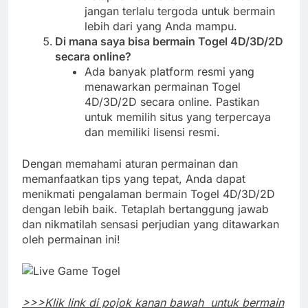
jangan terlalu tergoda untuk bermain
lebih dari yang Anda mampu.
Di mana saya bisa bermain Togel 4D/3D/2D
secara online?
Ada banyak platform resmi yang
menawarkan permainan Togel
4D/3D/2D secara online. Pastikan
untuk memilih situs yang terpercaya
dan memiliki lisensi resmi.
Dengan memahami aturan permainan dan
memanfaatkan tips yang tepat, Anda dapat
menikmati pengalaman bermain Togel 4D/3D/2D
dengan lebih baik. Tetaplah bertanggung jawab
dan nikmatilah sensasi perjudian yang ditawarkan
oleh permainan ini!
>>>Klik link di pojok kanan bawah untuk bermain