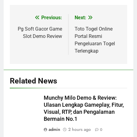
Previous:
Next:
Post
navigation
Pg Soft Gacor Game
Toto Togel Online
Slot Demo Review
Portal Resmi
Pengeluaran Togel
Terlengkap
Related News
Munchy Milo Demo & Review:
Ulasan Lengkap Gameplay, Fitur,
Visual, RTP, dan Pengalaman
Bermain No.1
admin
2 hours ago
0