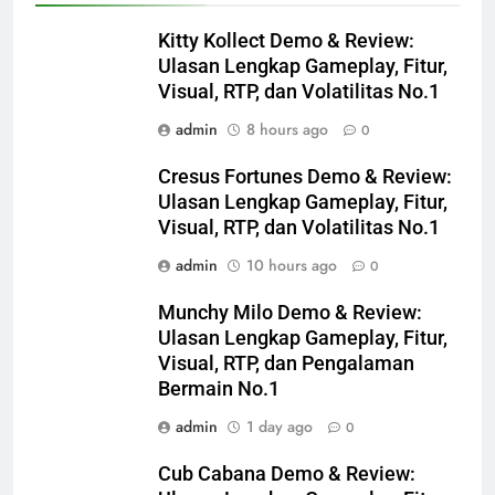
Kitty Kollect Demo & Review:
Ulasan Lengkap Gameplay, Fitur,
Visual, RTP, dan Volatilitas No.1
admin
8 hours ago
0
Cresus Fortunes Demo & Review:
Ulasan Lengkap Gameplay, Fitur,
Visual, RTP, dan Volatilitas No.1
admin
10 hours ago
0
Munchy Milo Demo & Review:
Ulasan Lengkap Gameplay, Fitur,
Visual, RTP, dan Pengalaman
Bermain No.1
admin
1 day ago
0
Cub Cabana Demo & Review: