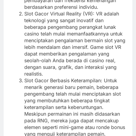
pembayaran dan frekuensi kemenangan
berdasarkan preferensi individu.
Slot Gacor Virtual Reality (VR): VR adalah
teknologi yang sangat inovatif dan
beberapa pengembang perangkat lunak
casino telah mulai memanfaatkannya untuk
menciptakan pengalaman bermain slot yang
lebih mendalam dan imersif. Game slot VR
dapat memberikan pengalaman yang
seolah-olah Anda berada di casino real,
dengan suara, grafik, dan interaksi yang
realistis.
Slot Gacor Berbasis Keterampilan: Untuk
menarik generasi baru pemain, beberapa
pengembang telah mulai menciptakan slot
yang membutuhkan beberapa tingkat
keterampilan serta keberuntungan.
Meskipun permainan ini masih didasarkan
pada RNG, mereka juga dapat mencakup
elemen seperti mini-game atau ronde bonus
yang menguji keterampilan pemain.