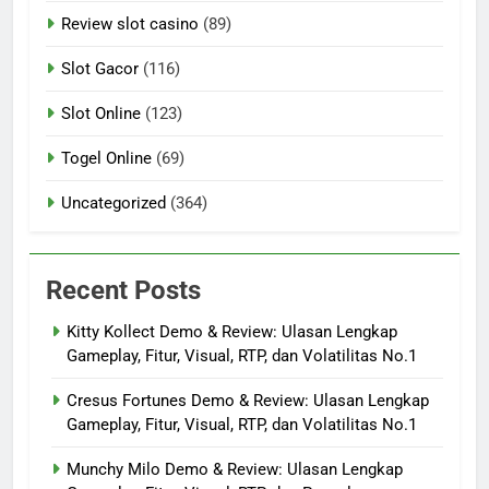
Review slot casino
(89)
Slot Gacor
(116)
Slot Online
(123)
Togel Online
(69)
Uncategorized
(364)
Recent Posts
Kitty Kollect Demo & Review: Ulasan Lengkap
Gameplay, Fitur, Visual, RTP, dan Volatilitas No.1
Cresus Fortunes Demo & Review: Ulasan Lengkap
Gameplay, Fitur, Visual, RTP, dan Volatilitas No.1
Munchy Milo Demo & Review: Ulasan Lengkap