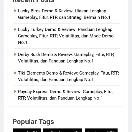
Lucky Birds Demo & Review: Ulasan Lengkap
Gameplay, Fitur, RTP, dan Strategi Bermain No.1
Lucky Turkey Demo & Review: Panduan Lengkap
Gameplay, Fitur, RTP, Volatilitas, dan Mode Demo
No.1
Derby Rush Demo & Review: Gameplay, Fitur, RTP,
Volatilitas, dan Panduan Lengkap No.1
Tiki Elements Demo & Review: Gameplay, Fitur, RTP,
Volatilitas, dan Panduan Lengkap No.1
Payday Express Demo & Review: Gameplay, Fitur,
RTP, Volatilitas, dan Panduan Lengkap No.1
Popular Tags