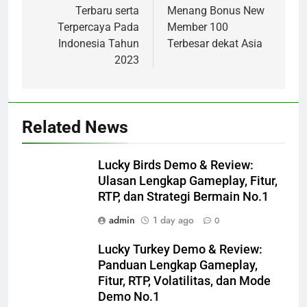
Terbaru serta
Menang Bonus New
Terpercaya Pada
Member 100
Indonesia Tahun
Terbesar dekat Asia
2023
Related News
Lucky Birds Demo & Review:
Ulasan Lengkap Gameplay, Fitur,
RTP, dan Strategi Bermain No.1
admin
1 day ago
0
Lucky Turkey Demo & Review:
Panduan Lengkap Gameplay,
Fitur, RTP, Volatilitas, dan Mode
Demo No.1