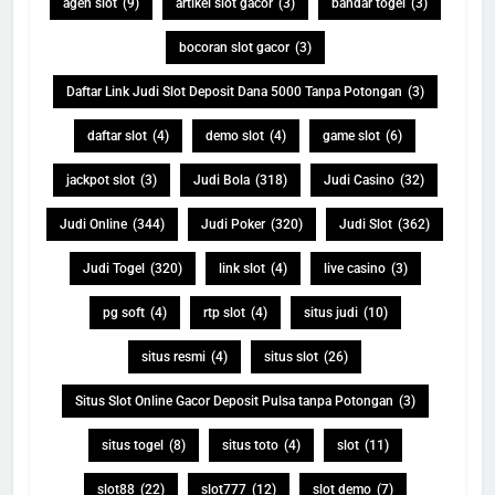
agen slot
(9)
artikel slot gacor
(3)
bandar togel
(3)
bocoran slot gacor
(3)
Daftar Link Judi Slot Deposit Dana 5000 Tanpa Potongan
(3)
daftar slot
(4)
demo slot
(4)
game slot
(6)
jackpot slot
(3)
Judi Bola
(318)
Judi Casino
(32)
Judi Online
(344)
Judi Poker
(320)
Judi Slot
(362)
Judi Togel
(320)
link slot
(4)
live casino
(3)
pg soft
(4)
rtp slot
(4)
situs judi
(10)
situs resmi
(4)
situs slot
(26)
Situs Slot Online Gacor Deposit Pulsa tanpa Potongan
(3)
situs togel
(8)
situs toto
(4)
slot
(11)
slot88
(22)
slot777
(12)
slot demo
(7)