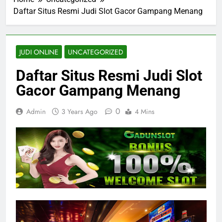
Daftar Situs Resmi Judi Slot Gacor Gampang Menang
JUDI ONLINE
UNCATEGORIZED
Daftar Situs Resmi Judi Slot
Gacor Gampang Menang
0
Admin
3 Years Ago
4 Mins