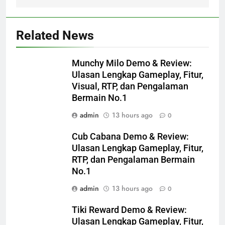
Related News
Munchy Milo Demo & Review:
Ulasan Lengkap Gameplay, Fitur,
Visual, RTP, dan Pengalaman
Bermain No.1
admin
13 hours ago
0
Cub Cabana Demo & Review:
Ulasan Lengkap Gameplay, Fitur,
RTP, dan Pengalaman Bermain
No.1
admin
13 hours ago
0
Tiki Reward Demo & Review:
Ulasan Lengkap Gameplay, Fitur,