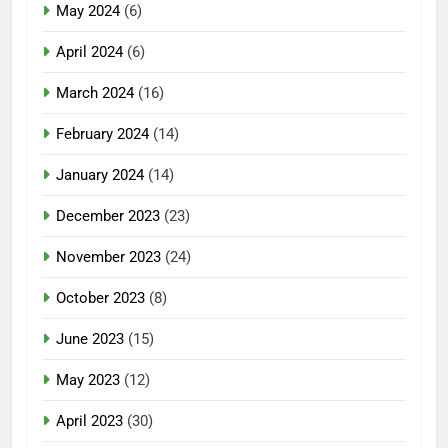
May 2024
(6)
April 2024
(6)
March 2024
(16)
February 2024
(14)
January 2024
(14)
December 2023
(23)
November 2023
(24)
October 2023
(8)
June 2023
(15)
May 2023
(12)
April 2023
(30)