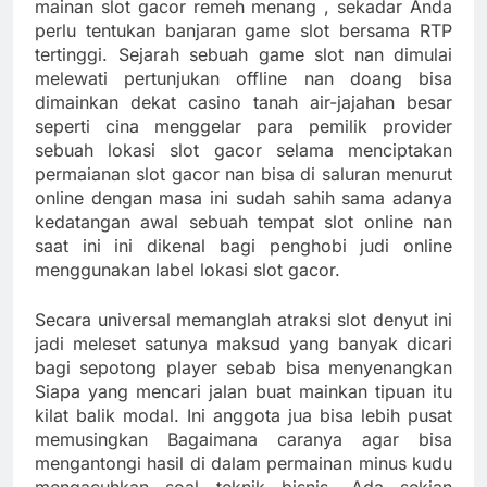
mainan slot gacor remeh menang , sekadar Anda
perlu tentukan banjaran game slot bersama RTP
tertinggi. Sejarah sebuah game slot nan dimulai
melewati pertunjukan offline nan doang bisa
dimainkan dekat casino tanah air-jajahan besar
seperti cina menggelar para pemilik provider
sebuah lokasi slot gacor selama menciptakan
permaianan slot gacor nan bisa di saluran menurut
online dengan masa ini sudah sahih sama adanya
kedatangan awal sebuah tempat slot online nan
saat ini ini dikenal bagi penghobi judi online
menggunakan label lokasi slot gacor.
Secara universal memanglah atraksi slot denyut ini
jadi meleset satunya maksud yang banyak dicari
bagi sepotong player sebab bisa menyenangkan
Siapa yang mencari jalan buat mainkan tipuan itu
kilat balik modal. Ini anggota jua bisa lebih pusat
memusingkan Bagaimana caranya agar bisa
mengantongi hasil di dalam permainan minus kudu
mengacuhkan soal teknik bisnis. Ada sekian