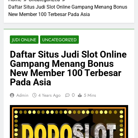
Daftar Situs Judi Slot Online Gampang Menang Bonus
New Member 100 Terbesar Pada Asia
JUDI ONLINE
UNCATEGORIZED
Daftar Situs Judi Slot Online
Gampang Menang Bonus
New Member 100 Terbesar
Pada Asia
0
Admin
4 Years Ago
5 Mins