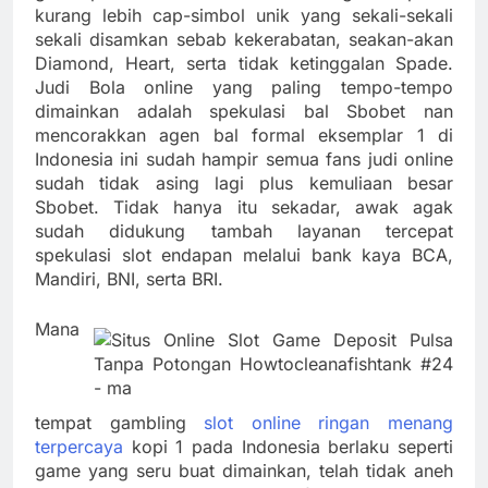
kurang lebih cap-simbol unik yang sekali-sekali
sekali disamkan sebab kekerabatan, seakan-akan
Diamond, Heart, serta tidak ketinggalan Spade.
Judi Bola online yang paling tempo-tempo
dimainkan adalah spekulasi bal Sbobet nan
mencorakkan agen bal formal eksemplar 1 di
Indonesia ini sudah hampir semua fans judi online
sudah tidak asing lagi plus kemuliaan besar
Sbobet. Tidak hanya itu sekadar, awak agak
sudah didukung tambah layanan tercepat
spekulasi slot endapan melalui bank kaya BCA,
Mandiri, BNI, serta BRI.
Mana
tempat gambling
slot online ringan menang
terpercaya
kopi 1 pada Indonesia berlaku seperti
game yang seru buat dimainkan, telah tidak aneh