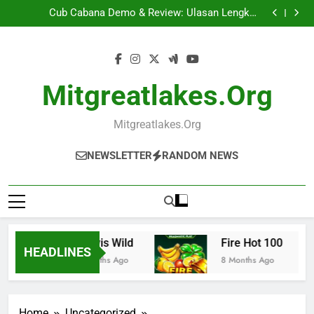
Munchy Milo Demo & Review: Ulasan Lengkap
Skip
Gameplay, Fitur, Visual, RTP, dan Pengalaman Bermain
Cub Cabana Demo & Review: Ulasan Lengkap
No.1
to
Gameplay, Fitur, RTP, dan Pengalaman Bermain No.1
Tiki Reward Demo & Review: Ulasan Lengkap
Gameplay, Fitur, RTP, dan Pengalaman Bermain No.1
Woolly Wilds Live Game: Review Lengkap Gameplay,
content
Fitur, dan Pengalaman Bermain No.1
Munchy Milo Demo & Review: Ulasan Lengkap
Gameplay, Fitur, Visual, RTP, dan Pengalaman Bermain
Cub Cabana Demo & Review: Ulasan Lengkap
No.1
Gameplay, Fitur, RTP, dan Pengalaman Bermain No.1
Tiki Reward Demo & Review: Ulasan Lengkap
Mitgreatlakes.org
Gameplay, Fitur, RTP, dan Pengalaman Bermain No.1
Woolly Wilds Live Game: Review Lengkap Gameplay,
Fitur, dan Pengalaman Bermain No.1
Mitgreatlakes.org
NEWSLETTER
RANDOM NEWS
Hellvis Wild
Fire Hot 100
HEADLINES
8 Months Ago
8 Months Ago
Home
Uncategorized