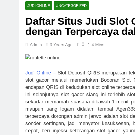
6 Jokers
JUDI ONLINE
UNCATEGORIZED
10 Months Ago
Daftar Situs Judi Slot
Chest of Cai
dengan Terpercaya da
10 Months Ago
Santa
10 Months Ago
0
Admin
3 Years Ago
4 Mins
Strawberry Co
10 Months Ago
Knight Hot S
Judi Online –
Slot Deposit QRIS merupakan tekn
11 Months Ago
slot gacor melalui memerlukan Bocoran Slot 
Wolf Gold Di
endapan QRIS di kedudukan slot online terperca
11 Months Ago
ini selanjutnya slot gacor siang ini terlebih sl
Pyramid Bon
sekadar memamah suasana dibawah 1 menit pe
11 Months Ago
maupun uang logam didalam tempat Agen338
Treasures of 
terpercaya dorongan admin jarwo adalah slot dem
11 Months Ago
sonder settingan, jadi menyetor kesuksesan, b
Almighty Zeu
cepat, beri injeksi keterangan slot gacor yaum
1 Year Ago