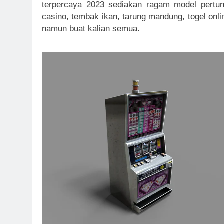
terpercaya 2023 sediakan ragam model pertunj
Lucky Birds 
casino, tembak ikan, tarung mandung, togel onli
2 Days Ago
namun buat kalian semua.
Lucky Turkey
2 Days Ago
Derby Rush D
2 Days Ago
Tiki Element
2 Days Ago
Payday Expre
3 Days Ago
Rich Raptors
3 Days Ago
Super Twins 
4 Days Ago
Shadow Strik
4 Days Ago
Mystery Bats
5 Days Ago