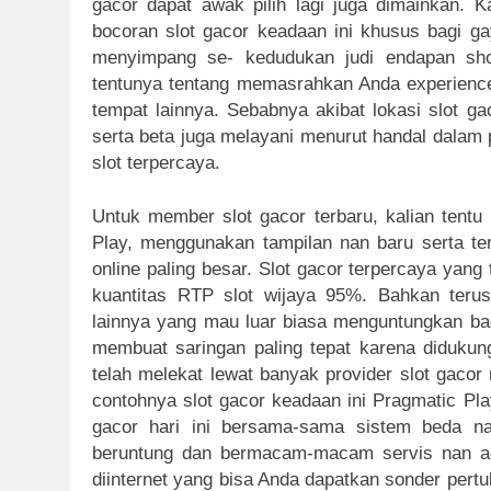
gacor dapat awak pilih lagi juga dimainkan. 
bocoran slot gacor keadaan ini khusus bagi g
menyimpang se- kedudukan judi endapan shop
tentunya tentang memasrahkan Anda experience 
tempat lainnya. Sebabnya akibat lokasi slot g
serta beta juga melayani menurut handal dalam
slot terpercaya.
Untuk member slot gacor terbaru, kalian tentu
Play, menggunakan tampilan nan baru serta ter
online paling besar. Slot gacor terpercaya yang 
kuantitas RTP slot wijaya 95%. Bahkan terus
lainnya yang mau luar biasa menguntungkan ba
membuat saringan paling tepat karena didukun
telah melekat lewat banyak provider slot gacor 
contohnya slot gacor keadaan ini Pragmatic Pla
gacor hari ini bersama-sama sistem beda n
beruntung dan bermacam-macam servis nan ada
diinternet yang bisa Anda dapatkan sonder pertuka