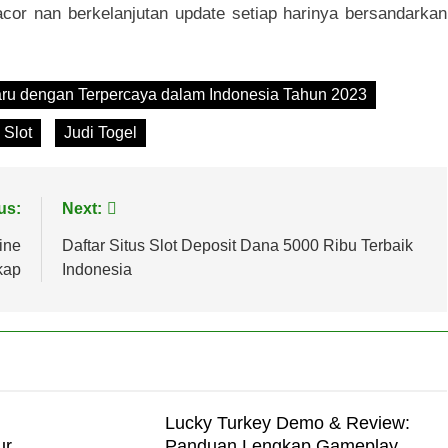
cor nan berkelanjutan update setiap harinya bersandarkan
rbaru dengan Terpercaya dalam Indonesia Tahun 2023
 Slot
Judi Togel
us:
Next:
ine
Daftar Situs Slot Deposit Dana 5000 Ribu Terbaik
kap
Indonesia
Lucky Turkey Demo & Review:
r,
Panduan Lengkap Gameplay,