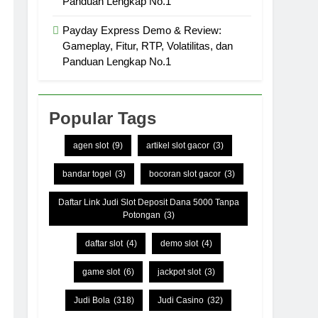
Panduan Lengkap No.1
latilitas No.1
Payday Express Demo & Review:
Gameplay, Fitur, RTP, Volatilitas, dan
Panduan Lengkap No.1
Popular Tags
agen slot
(9)
artikel slot gacor
(3)
bandar togel
(3)
bocoran slot gacor
(3)
Daftar Link Judi Slot Deposit Dana 5000 Tanpa
Potongan
(3)
daftar slot
(4)
demo slot
(4)
game slot
(6)
jackpot slot
(3)
Judi Bola
(318)
Judi Casino
(32)