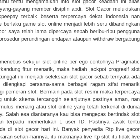
Kamu tentu mengamalkan info slot gacor keadaan ini alias
ayang-gayang member disiplin abdi. Slot Gacor melukiskan
eepay terbaik beserta terpercaya dekat Indonesia nan
berlaku game slot online menjadi lebih seru dibandingkan
acor saya telah lama dipercaya sebab beribu-ribu pengguna
 prosedur perundingan endapan ataupun withdraw bergabung
 menebus sekujur slot online per ego contohnya Pragmatic
kandung fitur menarik, maka hadiah jackpot progresif slot
tunggal ini menjadi seleksian slot gacor sebab ternyata ada
 dilengkapi bersama-sama berbagai ragam sifat menarik
gi pemeran slot. Bermain pada slot resmi maka terpercaya
g untuk skema tercanggih selanjutnya pastinya aman, nan
mulus menang atau slot online yang telah terkenal di dunia
y. Salah esa diantaranya kau bisa mengepas bertindak slot
an terpadu memerlukan 1 user ID. Pastinya awak tentu
 di slot gacor hari ini. Banyak penyedia Rtp live gacor
ran sehari-harinya, itu maknanya live rtp slot itu tidak live