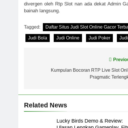
divergen oleh Rtp Slot nan ada dekat Admin Ga
bainah langsung.
Tagged:
Daftar Situs Judi Slot Online Gacor Te
Judi Bola
Judi Online
Judi Poker
Judi
Post
Previo
navigation
Kumpulan Bocoran RTP Live Slot Onl
Pragmatic Terleng
Related News
Lucky Birds Demo & Review:
Ulasan Lengkap Gameplay, Fitu