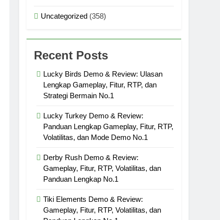
ategi Bermain No.1
Uncategorized
(358)
tilitas, dan Mode Demo No.1
Recent Posts
n Lengkap No.1
Lucky Birds Demo & Review: Ulasan
uan Lengkap No.1
Lengkap Gameplay, Fitur, RTP, dan
Strategi Bermain No.1
nduan Lengkap No.1
Lucky Turkey Demo & Review:
Panduan Lengkap Gameplay, Fitur, RTP,
alaman Bermain No.1
Volatilitas, dan Mode Demo No.1
tilitas No.1
Derby Rush Demo & Review:
Gameplay, Fitur, RTP, Volatilitas, dan
Panduan Lengkap No.1
latilitas No.1
Tiki Elements Demo & Review:
atilitas No.1
Gameplay, Fitur, RTP, Volatilitas, dan