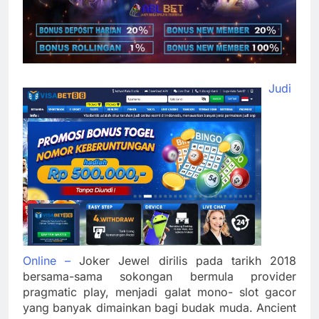
Judi
Online –
Joker Jewel dirilis pada tarikh 2018
bersama-sama sokongan bermula provider
pragmatic play, menjadi galat mono- slot gacor
yang banyak dimainkan bagi budak muda. Ancient