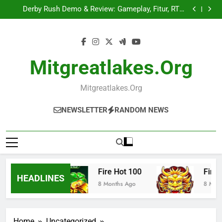
Lucky Turkey Demo & Review: Panduan Lengkap
Skip
Gameplay, Fitur, RTP, Volatilitas, dan Mode Demo
Derby Rush Demo & Review: Gameplay, Fitur, RTP,
No.1
to
Volatilitas, dan Panduan Lengkap No.1
Tiki Elements Demo & Review: Gameplay, Fitur, RTP,
Volatilitas, dan Panduan Lengkap No.1
Lucky Birds Demo & Review: Ulasan Lengkap
content
Gameplay, Fitur, RTP, dan Strategi Bermain No.1
Lucky Turkey Demo & Review: Panduan Lengkap
Gameplay, Fitur, RTP, Volatilitas, dan Mode Demo
Derby Rush Demo & Review: Gameplay, Fitur, RTP,
No.1
Volatilitas, dan Panduan Lengkap No.1
Tiki Elements Demo & Review: Gameplay, Fitur, RTP,
Mitgreatlakes.org
Volatilitas, dan Panduan Lengkap No.1
Mitgreatlakes.org
NEWSLETTER
RANDOM NEWS
is Wild
Fire Hot 100
Fire 88
HEADLINES
ths Ago
8 Months Ago
8 Months A
Home
Uncategorized