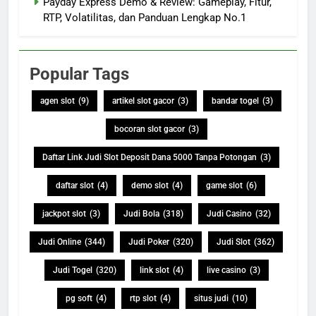
Payday Express Demo & Review: Gameplay, Fitur,
RTP, Volatilitas, dan Panduan Lengkap No.1
Popular Tags
agen slot
(9)
artikel slot gacor
(3)
bandar togel
(3)
bocoran slot gacor
(3)
Daftar Link Judi Slot Deposit Dana 5000 Tanpa Potongan
(3)
daftar slot
(4)
demo slot
(4)
game slot
(6)
jackpot slot
(3)
Judi Bola
(318)
Judi Casino
(32)
Judi Online
(344)
Judi Poker
(320)
Judi Slot
(362)
Judi Togel
(320)
link slot
(4)
live casino
(3)
pg soft
(4)
rtp slot
(4)
situs judi
(10)