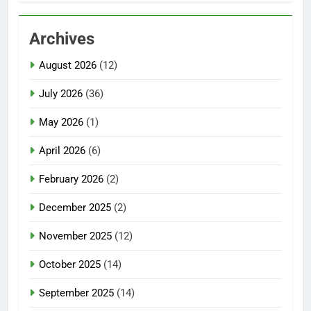
Archives
August 2026
(12)
July 2026
(36)
May 2026
(1)
April 2026
(6)
February 2026
(2)
December 2025
(2)
November 2025
(12)
October 2025
(14)
September 2025
(14)