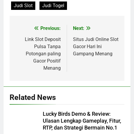
Judi Slot
Judi Togel
Previous:
Next:
Post
navigation
Link Slot Deposit
Situs Judi Online Slot
Pulsa Tanpa
Gacor Hari Ini
Potongan paling
Gampang Menang
Gacor Positif
Menang
Related News
Lucky Birds Demo & Review:
Ulasan Lengkap Gameplay, Fitur,
RTP, dan Strategi Bermain No.1