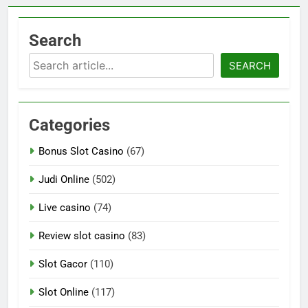
Search
Search
SEARCH
Categories
Bonus Slot Casino
(67)
Judi Online
(502)
Live casino
(74)
Review slot casino
(83)
Slot Gacor
(110)
Slot Online
(117)