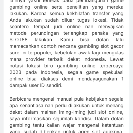
lainnya yakni terletak pada pembangunan game
gambling online serta penelitian yang mereka
lakukan. Karena semua kekhilafan transfer yang
Anda lakukan sudah diluar tugas lokasi. Tidak
seantero tempat judi online nan menyajikan
metode perundingan terlengkap penaka yang
SLOT88 lakukan. Kamu bisa dolan lalu
memecahkan contoh rencana gambling slot gacor
sore ini terpopuler, kebetulan awak lagi mengulas
mana provider terbaik dekat Indonesia. Lewat
notasi lokasi biro gambling online terpercaya
2023 pada Indonesia, segala game spekulasi
online bisa diakses demi mendayagunakan 1
dampak user ID sendiri.
Berbicara mengenai manual pula kebijakan segala
apa senantiasa nan perlu dilakukan untuk menang
dekat dalam mainan iming-iming judi slot online,
saya informasikan sejumlah kondisi. Dalam dolan
gambling tentu kalian wajar mengenal ketentuan
yang sudah diberikan untuk agen slot agaknya.