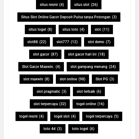
situs resmi
(4)
situs slot
(26)
Situs Slot Online Gacor Deposit Pulsa tanpa Potongan
(3)
situs togel
(8)
situs toto
(4)
slot
(11)
slot88
(22)
slot777
(12)
slot demo
(7)
slot gacor
(87)
slot gacor hari ini
(18)
Slot Gacor Maxwin.
(4)
slot gampang menang
(24)
slot maxwin
(8)
slot online
(98)
Slot PG
(3)
slot pragmatic
(3)
slot terbaik
(6)
slot terpercaya
(32)
togel online
(16)
togel resmi
(4)
togel slot
(4)
togel terpercaya
(5)
toto 4d
(3)
toto togel
(6)