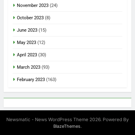
November 2023
(24)
October 2023
(8)
June 2023
(15)
May 2023
(12)
April 2023
(30)
March 2023
(93)
February 2023
(163)
Newsmatic - News WordPress Theme 2026. Powered By
.
BlazeThemes