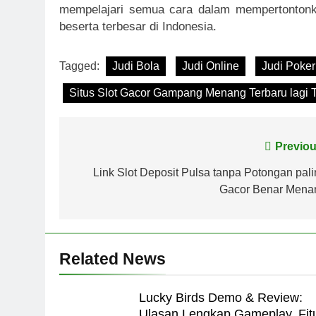
mempelajari semua cara dalam mempertontonka
beserta terbesar di Indonesia.
Tagged:
Judi Bola
Judi Online
Judi Poker
Situs Slot Gacor Gampang Menang Terbaru lagi 
Post
Previou
navigation
Link Slot Deposit Pulsa tanpa Potongan pal
Gacor Benar Mena
Related News
Lucky Birds Demo & Review:
Ulasan Lengkap Gameplay, Fitu