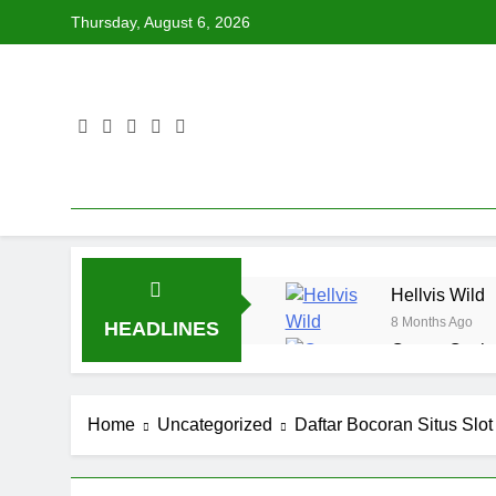
Skip
Thursday, August 6, 2026
to
content
Hellvis Wild
8 Months Ago
HEADLINES
Congo Cash
9 Months Ago
Lady Godiva
Home
Uncategorized
Daftar Bocoran Situs Sl
9 Months Ago
Fishin Reels
9 Months Ago