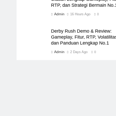
RTP, dan Strategi Bermain No.
Admin
16 Hours Ago
0
Derby Rush Demo & Review:
Gameplay, Fitur, RTP, Volatilita
dan Panduan Lengkap No.1
Admin
2 Days Ago
0