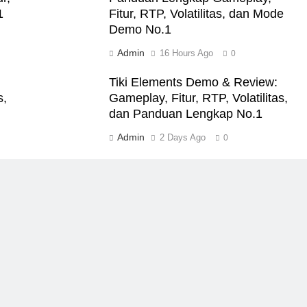
1
Fitur, RTP, Volatilitas, dan Mode
Demo No.1
Admin
16 Hours Ago
0
Tiki Elements Demo & Review:
s,
Gameplay, Fitur, RTP, Volatilitas,
dan Panduan Lengkap No.1
Admin
2 Days Ago
0