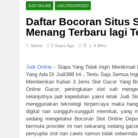
6 Jokers
JUDI ONLINE
UNCATEGORIZED
10 Months Ago
Daftar Bocoran Situs
Chest of Cai
Menang Terbaru lagi T
10 Months Ago
Santa
10 Months Ago
0
Admin
3 Years Ago
4 Mins
Strawberry Co
10 Months Ago
Judi Online –
Siapa Yang Tidak Ingin Menikmat
Knight Hot S
Yang Ada Di Judi388 Ini , Tentu Saja Semua I
11 Months Ago
Memberikan Kalian 3 Jenis Slot Gacor Yang Bi
Wolf Gold Di
Online Gacor, peningkatan slot sah menge
11 Months Ago
selanjutnya jadi kepedulian yakni letak Judi 
Pyramid Bon
menggunakan teknologi terpercaya maka hang
11 Months Ago
digital nan sungguh-sungguh memikat, yang me
Treasures of 
sedang mengetahui Bocoran Slot Online Deposi
11 Months Ago
bermula provider ini nan sekarang sedang gacor
Almighty Zeu
penyuplai slot nan cawis namun tidak seberinda
1 Year Ago