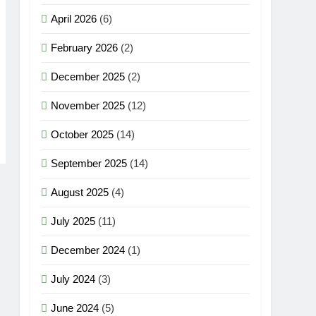
April 2026
(6)
February 2026
(2)
December 2025
(2)
November 2025
(12)
October 2025
(14)
September 2025
(14)
August 2025
(4)
July 2025
(11)
December 2024
(1)
July 2024
(3)
June 2024
(5)