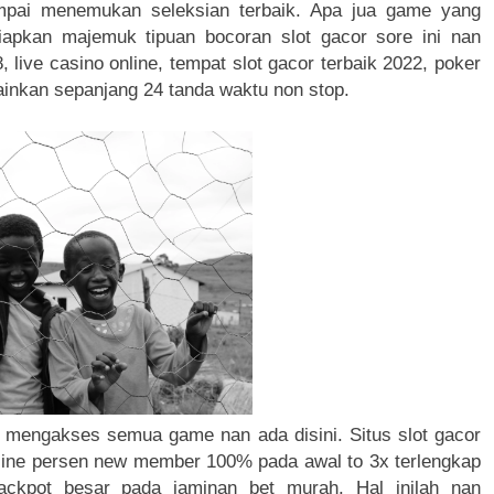
umpai menemukan seleksian terbaik. Apa jua game yang
Demo & Review: Ulasan Lengkap Gameplay, Fitur, RTP, dan Str
apkan majemuk tipuan bocoran slot gacor sore ini nan
live casino online, tempat slot gacor terbaik 2022, poker
 Demo & Review: Panduan Lengkap Gameplay, Fitur, RTP, Vola
mainkan sepanjang 24 tanda waktu non stop.
emo & Review: Gameplay, Fitur, RTP, Volatilitas, dan Pandua
s Demo & Review: Gameplay, Fitur, RTP, Volatilitas, dan Pand
ss Demo & Review: Gameplay, Fitur, RTP, Volatilitas, dan Pa
 Demo & Review: Gameplay, Fitur, RTP, Volatilitas, dan Peng
Demo & Review: Ulasan Lengkap Gameplay, Fitur, RTP, dan Vola
e Demo & Review: Ulasan Lengkap Gameplay, Fitur, RTP, dan Vo
 mengakses semua game nan ada disini. Situs slot gacor
line persen new member 100% pada awal to 3x terlengkap
 Demo & Review: Ulasan Lengkap Gameplay, Fitur, RTP, dan Vol
ackpot besar pada jaminan bet murah. Hal inilah nan