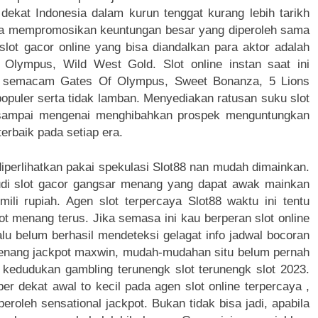
 dekat Indonesia dalam kurun tenggat kurang lebih tarikh
e Demo & Review: Ulasan Lengkap Gameplay, Fitur, RTP, dan Vo
nya mempromosikan keuntungan besar yang diperoleh sama
ot gacor online yang bisa diandalkan para aktor adalah
 Olympus, Wild West Gold. Slot online instan saat ini
h semacam Gates Of Olympus, Sweet Bonanza, 5 Lions
uler serta tidak lamban. Menyediakan ratusan suku slot
-sampai mengenai menghibahkan prospek menguntungkan
rbaik pada setiap era.
diperlihatkan pakai spekulasi Slot88 nan mudah dimainkan.
 judi slot gacor gangsar menang yang dapat awak mainkan
ili rupiah. Agen slot terpercaya Slot88 waktu ini tentu
t menang terus. Jika semasa ini kau berperan slot online
 belum berhasil mendeteksi gelagat info jadwal bocoran
 menang jackpot maxwin, mudah-mudahan situ belum pernah
or kedudukan gambling terunengk slot terunengk slot 2023.
r dekat awal to kecil pada agen slot online terpercaya ,
eroleh sensational jackpot. Bukan tidak bisa jadi, apabila