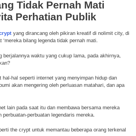
ng Tidak Pernah Mati
Demo & Review: Ulasan Lengkap Gameplay, Fitur, RTP, dan Str
ta Perhatian Publik
 Demo & Review: Panduan Lengkap Gameplay, Fitur, RTP, Vola
crypt
yang dirancang oleh pikiran kreatif di nolimit city, di
emo & Review: Gameplay, Fitur, RTP, Volatilitas, dan Pandua
‘mereka bilang legenda tidak pernah mati.
s Demo & Review: Gameplay, Fitur, RTP, Volatilitas, dan Pand
ng berjalannya waktu yang cukup lama, pada akhirnya,
ukan?
ss Demo & Review: Gameplay, Fitur, RTP, Volatilitas, dan Pa
t hal-hal seperti internet yang menyimpan hidup dan
 Demo & Review: Gameplay, Fitur, RTP, Volatilitas, dan Peng
n bumi akan mengering oleh perluasan matahari, dan apa
Demo & Review: Ulasan Lengkap Gameplay, Fitur, RTP, dan Vola
net lain pada saat itu dan membawa bersama mereka
e Demo & Review: Ulasan Lengkap Gameplay, Fitur, RTP, dan Vo
an perbuatan-perbuatan legendaris mereka.
 Demo & Review: Ulasan Lengkap Gameplay, Fitur, RTP, dan Vol
perti the crypt untuk memantau beberapa orang terkenal