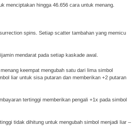
tuk menciptakan hingga 46.656 cara untuk menang.
surrection spins. Setiap scatter tambahan yang memicu
dijamin mendarat pada setiap kaskade awal.
de menang keempat mengubah satu dari lima simbol
mbol liar untuk sisa putaran dan memberikan +2 putaran
mbayaran tertinggi memberikan pengali +1x pada simbol
ggi tidak dihitung untuk mengubah simbol menjadi liar –