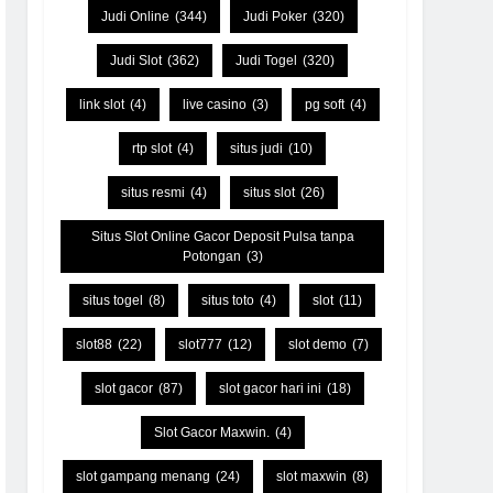
Judi Online
(344)
Judi Poker
(320)
Judi Slot
(362)
Judi Togel
(320)
link slot
(4)
live casino
(3)
pg soft
(4)
rtp slot
(4)
situs judi
(10)
situs resmi
(4)
situs slot
(26)
Situs Slot Online Gacor Deposit Pulsa tanpa
Potongan
(3)
situs togel
(8)
situs toto
(4)
slot
(11)
slot88
(22)
slot777
(12)
slot demo
(7)
slot gacor
(87)
slot gacor hari ini
(18)
Slot Gacor Maxwin.
(4)
slot gampang menang
(24)
slot maxwin
(8)