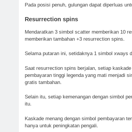
Pada posisi penuh, gulungan dapat diperluas un
Resurrection spins
Mendaratkan 3 simbol scatter memberikan 10 re
memberikan tambahan +3 resurrection spins.
Selama putaran ini, setidaknya 1 simbol xways 
Saat resurrection spins berjalan, setiap kaska
pembayaran tinggi legenda yang mati menjadi si
gratis tambahan.
Selain itu, setiap kemenangan dengan simbol pe
itu.
Kaskade menang dengan simbol pembayaran tertin
hanya untuk peningkatan pengali.