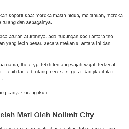
e Demo & Review: Ulasan Lengkap Gameplay, Fitur, RTP, dan Vo
sikan seperti saat mereka masih hidup, melainkan, mereka
 tulang dan sebagainya.
aca aturan-aturannya, ada hubungan kecil antara the
n yang lebih besar, secara mekanis, antara ini dan
npa nama, the crypt lebih tentang wajah-wajah terkenal
– lebih lanjut tentang mereka segera, dan jika itulah
i.
ang banyak orang ikuti.
lah Mati Oleh Nolimit City
lah mati zombie tidak akan disukai oleh semua orang,