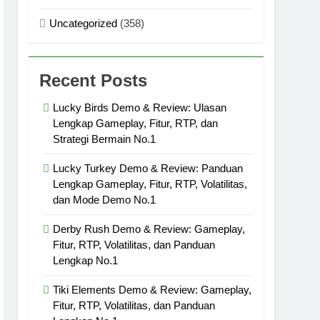
ategi Bermain No.1
Uncategorized
(358)
tilitas, dan Mode Demo No.1
Recent Posts
n Lengkap No.1
Lucky Birds Demo & Review: Ulasan
uan Lengkap No.1
Lengkap Gameplay, Fitur, RTP, dan
Strategi Bermain No.1
nduan Lengkap No.1
Lucky Turkey Demo & Review: Panduan
Lengkap Gameplay, Fitur, RTP, Volatilitas,
alaman Bermain No.1
dan Mode Demo No.1
tilitas No.1
Derby Rush Demo & Review: Gameplay,
Fitur, RTP, Volatilitas, dan Panduan
Lengkap No.1
latilitas No.1
Tiki Elements Demo & Review: Gameplay,
atilitas No.1
Fitur, RTP, Volatilitas, dan Panduan