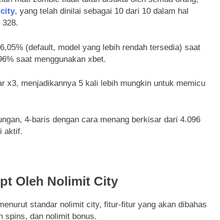
city
, yang telah dinilai sebagai 10 dari 10 dalam hal
i 328.
6,05% (default, model yang lebih rendah tersedia) saat
u 96% saat menggunakan xbet.
ar x3, menjadikannya 5 kali lebih mungkin untuk memicu
ulungan, 4-baris dengan cara menang berkisar dari 4.096
 aktif.
pt Oleh Nolimit City
nurut standar nolimit city, fitur-fitur yang akan dibahas
n spins, dan nolimit bonus.