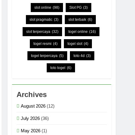
slot online
(98)
Slot PG
(3)
slot pragmatic
(3)
slot terbaik
(6)
slot terpercaya
(32)
togel online
(16)
togel resmi
(4)
togel slot
(4)
togel terpercaya
(5)
toto 4d
(3)
toto togel
(6)
Archives
August 2026
(12)
July 2026
(36)
May 2026
(1)