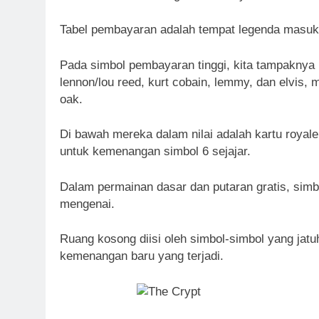
Tabel pembayaran adalah tempat legenda masuk
Pada simbol pembayaran tinggi, kita tampaknya
lennon/lou reed, kurt cobain, lemmy, dan elvis,
oak.
Di bawah mereka dalam nilai adalah kartu royale
untuk kemenangan simbol 6 sejajar.
Dalam permainan dasar dan putaran gratis, sim
mengenai.
Ruang kosong diisi oleh simbol-simbol yang jatuh
kemenangan baru yang terjadi.