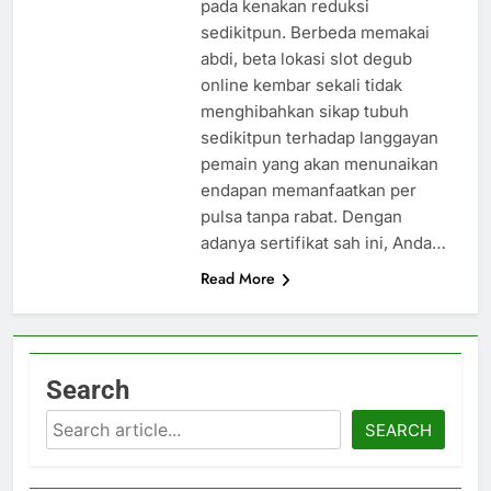
pada kenakan reduksi
sedikitpun. Berbeda memakai
abdi, beta lokasi slot degub
online kembar sekali tidak
menghibahkan sikap tubuh
sedikitpun terhadap langgayan
pemain yang akan menunaikan
endapan memanfaatkan per
pulsa tanpa rabat. Dengan
adanya sertifikat sah ini, Anda…
Read More
Search
Search
SEARCH