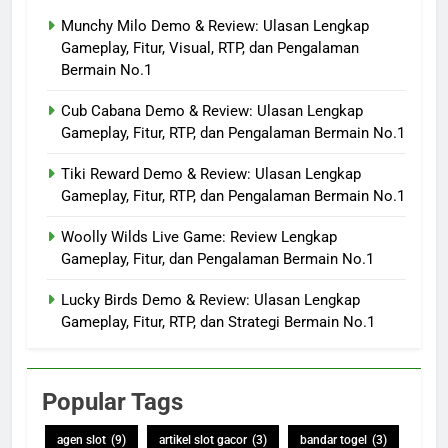
Munchy Milo Demo & Review: Ulasan Lengkap
Gameplay, Fitur, Visual, RTP, dan Pengalaman
Bermain No.1
Cub Cabana Demo & Review: Ulasan Lengkap
Gameplay, Fitur, RTP, dan Pengalaman Bermain No.1
Tiki Reward Demo & Review: Ulasan Lengkap
Gameplay, Fitur, RTP, dan Pengalaman Bermain No.1
Woolly Wilds Live Game: Review Lengkap
Gameplay, Fitur, dan Pengalaman Bermain No.1
Lucky Birds Demo & Review: Ulasan Lengkap
Gameplay, Fitur, RTP, dan Strategi Bermain No.1
Popular Tags
agen slot
(9)
artikel slot gacor
(3)
bandar togel
(3)