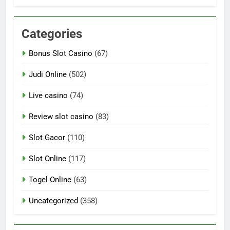
Categories
Bonus Slot Casino
(67)
Judi Online
(502)
Live casino
(74)
Review slot casino
(83)
Slot Gacor
(110)
Slot Online
(117)
Togel Online
(63)
Uncategorized
(358)