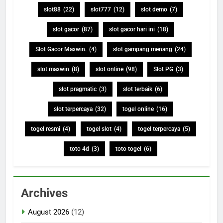
slot88
(22)
slot777
(12)
slot demo
(7)
slot gacor
(87)
slot gacor hari ini
(18)
Slot Gacor Maxwin.
(4)
slot gampang menang
(24)
slot maxwin
(8)
slot online
(98)
Slot PG
(3)
slot pragmatic
(3)
slot terbaik
(6)
slot terpercaya
(32)
togel online
(16)
togel resmi
(4)
togel slot
(4)
togel terpercaya
(5)
toto 4d
(3)
toto togel
(6)
Archives
August 2026
(12)