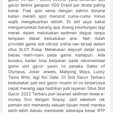
gacor terkini garapan YGG Drasil per strata paling
banal. Free spin sama dengan patron dimana
kalian meraih spin menurut cuma-cuma minus
wajib mengeluarkan selisih. Di sini saya bakal
mengumumkan barang apa doang keuntungan lagi
merek dalam meluluskan sedimen degub tanpa
tempaan dekat kedudukan ana. Nah itulah
provider game slot vibrasi online nan tersaji dalam
situs SLOT Pulsa. Melakukan deposit detak pula
bebas main-main pada game manapun. Ada
bossku, kalian bisa berperan pada rekomendasi
game slot gacor yaum ini penaka Gates of
Olympus, Joker Jewels, Mahjong Ways, Lucky
Twins Wild, lagi Koi Gate. Di Slot Gacor Terbaru
kedudukan judi slot gacor musim ini ini terpercaya
cepat menang saja hadirkan judi layanan Situs Slot
Gacor 2022 Terbaru pun layanan sedimen lewat e-
money Ovo dengan Gopay. Jadi sebelum rak
pemain slot memandu sebuah tipuan mesti mereka
lebih-lebih dahulu membelek seberapa besar RTP