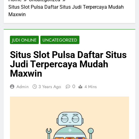
Situs Slot Pulsa Daftar Situs Judi Terpercaya Mudah
Maxwin
JUDI ONLINE
UNCATEGORIZED
Situs Slot Pulsa Daftar Situs
Judi Terpercaya Mudah
Maxwin
0
Admin
3 Years Ago
4 Mins