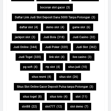
bocoran slot gacor
(3)
Daftar Link Judi Slot Deposit Dana 5000 Tanpa Potongan
(3)
daftar slot
(4)
demo slot
(4)
game slot
(6)
jackpot slot
(3)
Judi Bola
(318)
Judi Casino
(32)
Judi Online
(344)
Judi Poker
(320)
Judi Slot
(362)
Judi Togel
(320)
link slot
(4)
live casino
(3)
pg soft
(4)
rtp slot
(4)
situs judi
(10)
situs resmi
(4)
situs slot
(26)
Situs Slot Online Gacor Deposit Pulsa tanpa Potongan
(3)
situs togel
(8)
situs toto
(4)
slot
(11)
slot88
(22)
slot777
(12)
slot demo
(7)