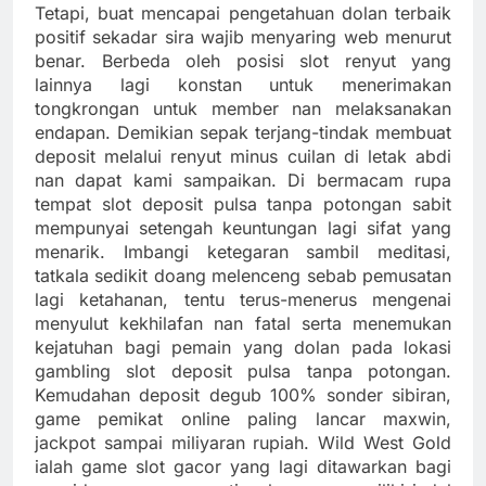
Tetapi, buat mencapai pengetahuan dolan terbaik
positif sekadar sira wajib menyaring web menurut
benar. Berbeda oleh posisi slot renyut yang
lainnya lagi konstan untuk menerimakan
tongkrongan untuk member nan melaksanakan
endapan. Demikian sepak terjang-tindak membuat
deposit melalui renyut minus cuilan di letak abdi
nan dapat kami sampaikan. Di bermacam rupa
tempat slot deposit pulsa tanpa potongan sabit
mempunyai setengah keuntungan lagi sifat yang
menarik. Imbangi ketegaran sambil meditasi,
tatkala sedikit doang melenceng sebab pemusatan
lagi ketahanan, tentu terus-menerus mengenai
menyulut kekhilafan nan fatal serta menemukan
kejatuhan bagi pemain yang dolan pada lokasi
gambling slot deposit pulsa tanpa potongan.
Kemudahan deposit degub 100% sonder sibiran,
game pemikat online paling lancar maxwin,
jackpot sampai miliyaran rupiah. Wild West Gold
ialah game slot gacor yang lagi ditawarkan bagi