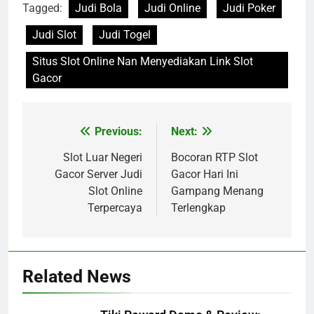
Tagged:
Judi Bola
Judi Online
Judi Poker
Judi Slot
Judi Togel
Situs Slot Online Nan Menyediakan Link Slot
Gacor
Previous:
Next:
Post
navigation
Slot Luar Negeri
Bocoran RTP Slot
Gacor Server Judi
Gacor Hari Ini
Slot Online
Gampang Menang
Terpercaya
Terlengkap
Related News