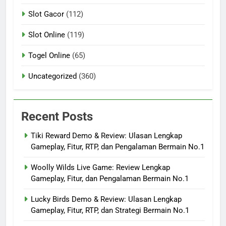
Slot Gacor
(112)
Slot Online
(119)
Togel Online
(65)
Uncategorized
(360)
Recent Posts
Tiki Reward Demo & Review: Ulasan Lengkap
Gameplay, Fitur, RTP, dan Pengalaman Bermain No.1
Woolly Wilds Live Game: Review Lengkap
Gameplay, Fitur, dan Pengalaman Bermain No.1
Lucky Birds Demo & Review: Ulasan Lengkap
Gameplay, Fitur, RTP, dan Strategi Bermain No.1