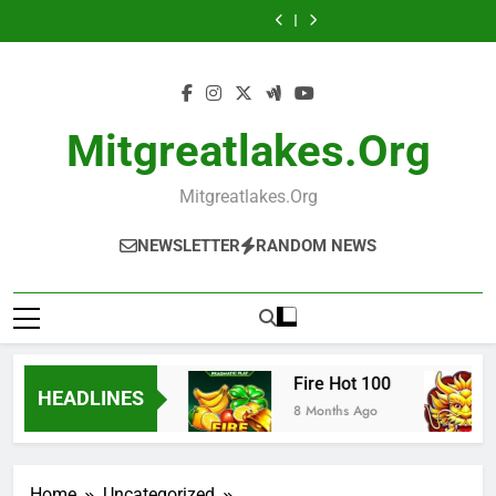
Lucky Turkey
Tiki Reward
Skip
Gameplay, Fitur,
Gameplay, Fitur,
Lengkap
Lengkap
Demo & Review:
Demo & Review:
Woolly Wilds Live
Lucky Birds Demo
RTP, Volatilitas,
RTP, dan
Gameplay, Fitur,
Gameplay, Fitur,
Panduan Lengkap
Ulasan Lengkap
to
Game: Review
& Review: Ulasan
Lucky Turkey
dan Mode Demo
Pengalaman
dan Pengalaman
RTP, dan Strategi
Gameplay, Fitur,
Gameplay, Fitur,
Lengkap
Lengkap
Demo & Review:
content
No.1
Bermain No.1
Bermain No.1
Bermain No.1
RTP, Volatilitas,
RTP, dan
Gameplay, Fitur,
Gameplay, Fitur,
Panduan Lengkap
dan Mode Demo
Pengalaman
dan Pengalaman
RTP, dan Strategi
Gameplay, Fitur,
No.1
Bermain No.1
Bermain No.1
Bermain No.1
RTP, Volatilitas,
dan Mode Demo
Mitgreatlakes.org
No.1
Mitgreatlakes.org
NEWSLETTER
RANDOM NEWS
Hellvis Wild
Fire Hot 100
HEADLINES
8 Months Ago
8 Months Ago
Home
Uncategorized