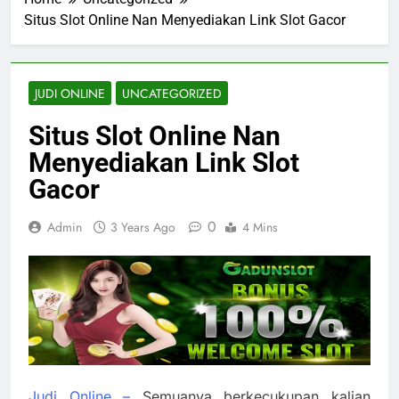
Situs Slot Online Nan Menyediakan Link Slot Gacor
JUDI ONLINE
UNCATEGORIZED
Situs Slot Online Nan
Menyediakan Link Slot
Gacor
0
Admin
3 Years Ago
4 Mins
Judi Online –
Semuanya berkecukupan kalian