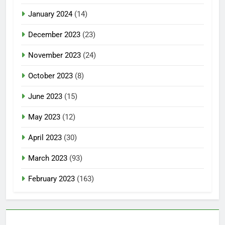
January 2024
(14)
December 2023
(23)
November 2023
(24)
October 2023
(8)
June 2023
(15)
May 2023
(12)
April 2023
(30)
March 2023
(93)
February 2023
(163)