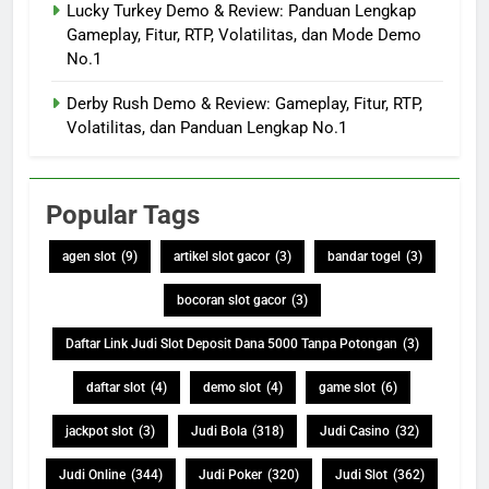
Lucky Turkey Demo & Review: Panduan Lengkap
Gameplay, Fitur, RTP, Volatilitas, dan Mode Demo
No.1
Derby Rush Demo & Review: Gameplay, Fitur, RTP,
Volatilitas, dan Panduan Lengkap No.1
Popular Tags
agen slot
(9)
artikel slot gacor
(3)
bandar togel
(3)
bocoran slot gacor
(3)
Daftar Link Judi Slot Deposit Dana 5000 Tanpa Potongan
(3)
daftar slot
(4)
demo slot
(4)
game slot
(6)
jackpot slot
(3)
Judi Bola
(318)
Judi Casino
(32)
Judi Online
(344)
Judi Poker
(320)
Judi Slot
(362)