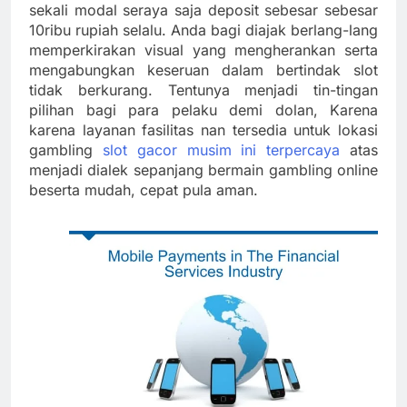
sekali modal seraya saja deposit sebesar sebesar
10ribu rupiah selalu. Anda bagi diajak berlang-lang
memperkirakan visual yang mengherankan serta
mengabungkan keseruan dalam bertindak slot
tidak berkurang. Tentunya menjadi tin-tingan
pilihan bagi para pelaku demi dolan, Karena
karena layanan fasilitas nan tersedia untuk lokasi
gambling
slot gacor musim ini terpercaya
atas
menjadi dialek sepanjang bermain gambling online
beserta mudah, cepat pula aman.