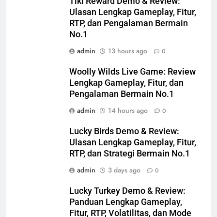
Tiki Reward Demo & Review:
Ulasan Lengkap Gameplay, Fitur,
RTP, dan Pengalaman Bermain
No.1
admin
13 hours ago
0
Woolly Wilds Live Game: Review
Lengkap Gameplay, Fitur, dan
Pengalaman Bermain No.1
admin
14 hours ago
0
Lucky Birds Demo & Review:
Ulasan Lengkap Gameplay, Fitur,
RTP, dan Strategi Bermain No.1
admin
3 days ago
0
Lucky Turkey Demo & Review:
Panduan Lengkap Gameplay,
Fitur, RTP, Volatilitas, dan Mode