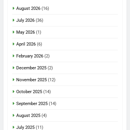
August 2026
(16)
July 2026
(36)
May 2026
(1)
April 2026
(6)
February 2026
(2)
December 2025
(2)
November 2025
(12)
October 2025
(14)
September 2025
(14)
August 2025
(4)
July 2025
(11)