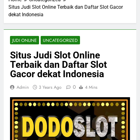
Situs Judi Slot Online Terbaik dan Daftar Slot Gacor
dekat Indonesia
JUDI ONLINE
UNCATEGORIZED
Situs Judi Slot Online
Terbaik dan Daftar Slot
Gacor dekat Indonesia
0
Admin
3 Years Ago
4 Mins