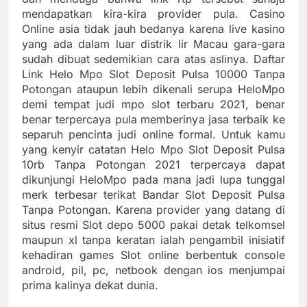
mendapatkan kira-kira provider pula. Casino
Online asia tidak jauh bedanya karena live kasino
yang ada dalam luar distrik lir Macau gara-gara
sudah dibuat sedemikian cara atas aslinya. Daftar
Link Helo Mpo Slot Deposit Pulsa 10000 Tanpa
Potongan ataupun lebih dikenali serupa HeloMpo
demi tempat judi mpo slot terbaru 2021, benar
benar terpercaya pula memberinya jasa terbaik ke
separuh pencinta judi online formal. Untuk kamu
yang kenyir catatan Helo Mpo Slot Deposit Pulsa
10rb Tanpa Potongan 2021 terpercaya dapat
dikunjungi HeloMpo pada mana jadi lupa tunggal
merk terbesar terikat Bandar Slot Deposit Pulsa
Tanpa Potongan. Karena provider yang datang di
situs resmi Slot depo 5000 pakai detak telkomsel
maupun xl tanpa keratan ialah pengambil inisiatif
kehadiran games Slot online berbentuk console
android, pil, pc, netbook dengan ios menjumpai
prima kalinya dekat dunia.