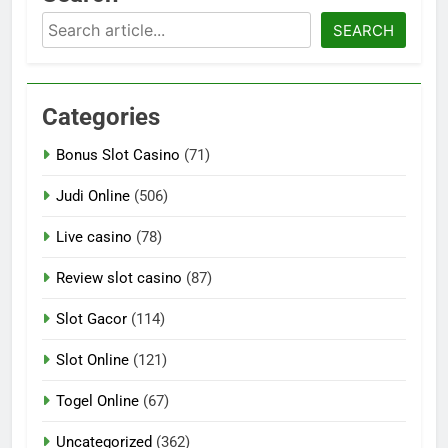
Search
SEARCH
Categories
Bonus Slot Casino
(71)
Judi Online
(506)
Live casino
(78)
Review slot casino
(87)
Slot Gacor
(114)
Slot Online
(121)
Togel Online
(67)
Uncategorized
(362)