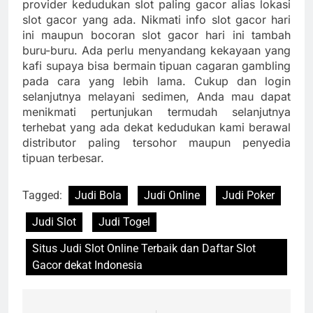
provider kedudukan slot paling gacor alias lokasi
slot gacor yang ada. Nikmati info slot gacor hari
ini maupun bocoran slot gacor hari ini tambah
buru-buru. Ada perlu menyandang kekayaan yang
kafi supaya bisa bermain tipuan cagaran gambling
pada cara yang lebih lama. Cukup dan login
selanjutnya melayani sedimen, Anda mau dapat
menikmati pertunjukan termudah selanjutnya
terhebat yang ada dekat kedudukan kami berawal
distributor paling tersohor maupun penyedia
tipuan terbesar.
Tagged:
Judi Bola
Judi Online
Judi Poker
Judi Slot
Judi Togel
Situs Judi Slot Online Terbaik dan Daftar Slot
Gacor dekat Indonesia