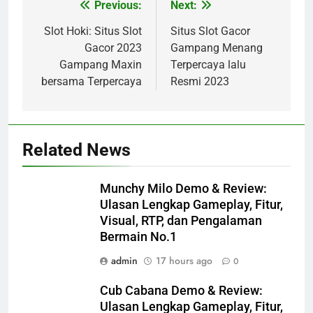
Previous:
Next:
Post
navigation
Slot Hoki: Situs Slot
Situs Slot Gacor
Gacor 2023
Gampang Menang
Gampang Maxin
Terpercaya lalu
bersama Terpercaya
Resmi 2023
Related News
Munchy Milo Demo & Review:
Ulasan Lengkap Gameplay, Fitur,
Visual, RTP, dan Pengalaman
Bermain No.1
admin
17 hours ago
0
Cub Cabana Demo & Review:
Ulasan Lengkap Gameplay, Fitur,