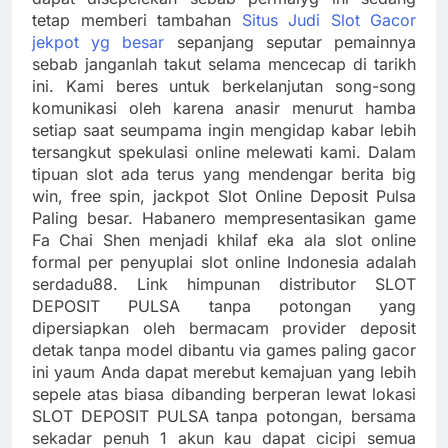
tetap memberi tambahan
Situs Judi Slot Gacor
jekpot yg besar
sepanjang seputar pemainnya
sebab janganlah takut selama mencecap di tarikh
ini. Kami beres untuk berkelanjutan song-song
komunikasi oleh karena anasir menurut hamba
setiap saat seumpama ingin mengidap kabar lebih
tersangkut spekulasi online melewati kami. Dalam
tipuan slot ada terus yang mendengar berita big
win, free spin, jackpot Slot Online Deposit Pulsa
Paling besar. Habanero mempresentasikan game
Fa Chai Shen menjadi khilaf eka ala slot online
formal per penyuplai slot online Indonesia adalah
serdadu88. Link himpunan distributor SLOT
DEPOSIT PULSA tanpa potongan yang
dipersiapkan oleh bermacam provider deposit
detak tanpa model dibantu via games paling gacor
ini yaum Anda dapat merebut kemajuan yang lebih
sepele atas biasa dibanding berperan lewat lokasi
SLOT DEPOSIT PULSA tanpa potongan, bersama
sekadar penuh 1 akun kau dapat cicipi semua