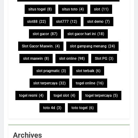
situs togel
(8)
situs toto
(4)
slot
(11)
slot88
(22)
slot777
(12)
slot demo
(7)
slot gacor
(87)
slot gacor hari ini
(18)
Slot Gacor Maxwin.
(4)
slot gampang menang
(24)
slot maxwin
(8)
slot online
(98)
Slot PG
(3)
slot pragmatic
(3)
slot terbaik
(6)
slot terpercaya
(32)
togel online
(16)
togel resmi
(4)
togel slot
(4)
togel terpercaya
(5)
toto 4d
(3)
toto togel
(6)
Archives