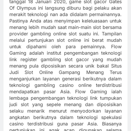
tanggal 18 Januari 2020, game slot gacor Gates
Of Olympus ini langsung diburu bagi pelaku akan
merakit teknologi nan ada didalam permainannya.
Pastinya Anda atas menyimpan keleluasaan untuk
menang lebih mudah saat main-main slot bersama
provider gambling online slot suatu ini. Tampilan
melalui pertunjukan slot online ini berat mudah
untuk dipahami oleh para pemainnya. Flow
Gaming adalah institut pengembangan teknologi
link register gambling slot gacor yang mudah
menang pula diposisikan secara unik bakal Situs
Judi Slot Online Gampang Menang Terus
menganjurkan layanan generasi berikutnya dalam
teknologi gambling casino online terdistribusi
mendapatkan pasar Asia. Flow Gaming ialah
lembaga pengembangan teknologi link tumpukan
judi slot yang sepele menang dan diposisikan
selaku menarik menurut menyodorkan layanan
angkatan berikutnya dalam teknologi spekulasi
casino terdistribusi guna pasar Asia. Biasanya
pertunjukan ini agak acap digunakan selama