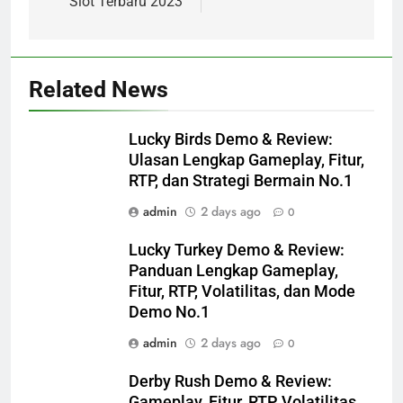
Slot Terbaru 2023
Related News
Lucky Birds Demo & Review:
Ulasan Lengkap Gameplay, Fitur,
RTP, dan Strategi Bermain No.1
admin
2 days ago
0
Lucky Turkey Demo & Review:
Panduan Lengkap Gameplay,
Fitur, RTP, Volatilitas, dan Mode
Demo No.1
admin
2 days ago
0
Derby Rush Demo & Review:
Gameplay, Fitur, RTP, Volatilitas,