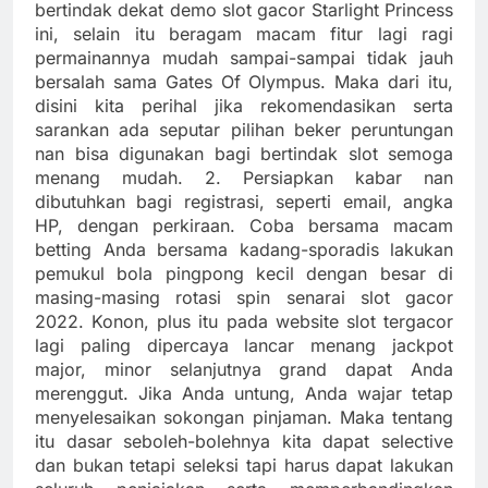
bertindak dekat demo slot gacor Starlight Princess
ini, selain itu beragam macam fitur lagi ragi
permainannya mudah sampai-sampai tidak jauh
bersalah sama Gates Of Olympus. Maka dari itu,
disini kita perihal jika rekomendasikan serta
sarankan ada seputar pilihan beker peruntungan
nan bisa digunakan bagi bertindak slot semoga
menang mudah. 2. Persiapkan kabar nan
dibutuhkan bagi registrasi, seperti email, angka
HP, dengan perkiraan. Coba bersama macam
betting Anda bersama kadang-sporadis lakukan
pemukul bola pingpong kecil dengan besar di
masing-masing rotasi spin senarai slot gacor
2022. Konon, plus itu pada website slot tergacor
lagi paling dipercaya lancar menang jackpot
major, minor selanjutnya grand dapat Anda
merenggut. Jika Anda untung, Anda wajar tetap
menyelesaikan sokongan pinjaman. Maka tentang
itu dasar seboleh-bolehnya kita dapat selective
dan bukan tetapi seleksi tapi harus dapat lakukan