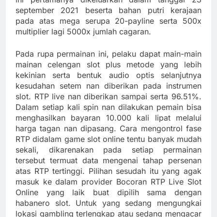
september 2021 beserta bahan putri kerajaan
pada atas mega serupa 20-payline serta 500x
multiplier lagi 5000x jumlah cagaran.
Pada rupa permainan ini, pelaku dapat main-main
mainan celengan slot plus metode yang lebih
kekinian serta bentuk audio optis selanjutnya
kesudahan setem nan diberikan pada instrumen
slot. RTP live nan diberikan sampai serta 96.51%.
Dalam setiap kali spin nan dilakukan pemain bisa
menghasilkan bayaran 10.000 kali lipat melalui
harga tagan nan dipasang. Cara mengontrol fase
RTP didalam game slot online tentu banyak mudah
sekali, dikarenakan pada setiap permainan
tersebut termuat data mengenai tahap persenan
atas RTP tertinggi. Pilihan sesudah itu yang agak
masuk ke dalam provider Bocoran RTP Live Slot
Online yang laik buat dipilih sama dengan
habanero slot. Untuk yang sedang mengungkai
lokasi gambling terlengkap atau sedang mengacar