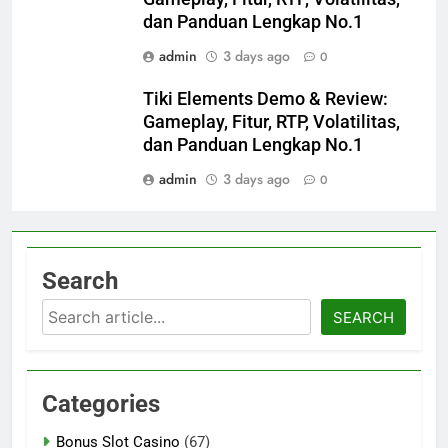
dan Panduan Lengkap No.1
admin
3 days ago
0
Tiki Elements Demo & Review:
Gameplay, Fitur, RTP, Volatilitas,
dan Panduan Lengkap No.1
admin
3 days ago
0
Search
Search
SEARCH
Categories
Bonus Slot Casino
(67)