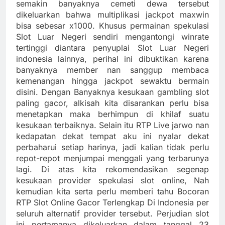
semakin banyaknya cemeti dewa tersebut
dikeluarkan bahwa multiplikasi jackpot maxwin
bisa sebesar x1000. Khusus permainan spekulasi
Slot Luar Negeri sendiri mengantongi winrate
tertinggi diantara penyuplai Slot Luar Negeri
indonesia lainnya, perihal ini dibuktikan karena
banyaknya member nan sanggup membaca
kemenangan hingga jackpot sewaktu bermain
disini. Dengan Banyaknya kesukaan gambling slot
paling gacor, alkisah kita disarankan perlu bisa
menetapkan maka berhimpun di khilaf suatu
kesukaan terbaiknya. Selain itu RTP Live jarwo nan
kedapatan dekat tempat aku ini nyalar dekat
perbaharui setiap harinya, jadi kalian tidak perlu
repot-repot menjumpai menggali yang terbarunya
lagi. Di atas kita rekomendasikan segenap
kesukaan provider spekulasi slot online, Nah
kemudian kita serta perlu memberi tahu Bocoran
RTP Slot Online Gacor Terlengkap Di Indonesia per
seluruh alternatif provider tersebut. Perjudian slot
ini pertamanya dikeluarkan dalam tanggal 23