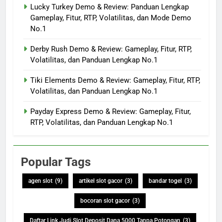
Lucky Turkey Demo & Review: Panduan Lengkap
Gameplay, Fitur, RTP, Volatilitas, dan Mode Demo
No.1
Derby Rush Demo & Review: Gameplay, Fitur, RTP,
Volatilitas, dan Panduan Lengkap No.1
Tiki Elements Demo & Review: Gameplay, Fitur, RTP,
Volatilitas, dan Panduan Lengkap No.1
Payday Express Demo & Review: Gameplay, Fitur,
RTP, Volatilitas, dan Panduan Lengkap No.1
Popular Tags
agen slot
(9)
artikel slot gacor
(3)
bandar togel
(3)
bocoran slot gacor
(3)
Daftar Link Judi Slot Deposit Dana 5000 Tanpa Potongan
(3)