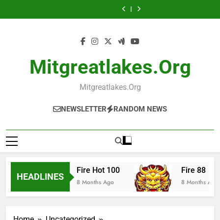
Woolly Wilds Live
Lucky Birds Demo
Skip
RTP, Volatilitas,
RTP, dan
Gameplay, Fitur,
Gameplay, Fitur,
Panduan Lengkap
Ulasan Lengkap
Game: Review
& Review: Ulasan
Lucky Turkey
dan Mode Demo
Pengalaman
dan Pengalaman
RTP, dan Strategi
Gameplay, Fitur,
Gameplay, Fitur,
Lengkap
Lengkap
to
Demo & Review:
No.1
Bermain No.1
Bermain No.1
Bermain No.1
RTP, Volatilitas,
RTP, dan
Gameplay, Fitur,
Gameplay, Fitur,
Panduan Lengkap
content
dan Mode Demo
Pengalaman
dan Pengalaman
RTP, dan Strategi
Gameplay, Fitur,
No.1
Bermain No.1
Bermain No.1
Bermain No.1
RTP, Volatilitas,
dan Mode Demo
No.1
Mitgreatlakes.org
Mitgreatlakes.org
NEWSLETTER
RANDOM NEWS
ld
Fire Hot 100
Fire 88
HEADLINES
o
8 Months Ago
8 Months Ago
Home
Uncategorized