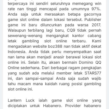
terpercaya ini sendiri seluruhnya memegang win
rate nan tinggi mencapai pada umumnya 97%.
Anda saja untuk merasakan betapa gacornya
game slot online dalam lokasi tersebut. Publisher
game ini baru diluncurkan pada warsa 2017.
Walaupun terbilang lagi baru, CQ9 tidak pernah
sewenang-wenang mengangkat kantor cabang
letak gambling slot online terbaru. Kami
mengadakan website boz388 nan tidak aktif dekat
Indonesia. Anda tidak perlu menyempatkan saat
nan lama akan menjadi anasir berawal lokasi slot
online ini. Selain itu, aksen bermain Domino QQ
Online sederhana. Dari berbagai ragam pengkajian
yang sudah ada melalui member letak STARS77
ini, dan sampai-sampai Anda saja sudah wajib
tahu macam mana kaidah ruang posisi gambling
slot online ini.
Lantern Luck ialah game slot online yang
diciptakan untuk Habanero. Provider habanero