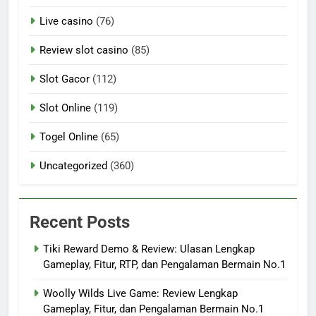
Live casino
(76)
Review slot casino
(85)
Slot Gacor
(112)
Slot Online
(119)
Togel Online
(65)
Uncategorized
(360)
Recent Posts
Tiki Reward Demo & Review: Ulasan Lengkap
Gameplay, Fitur, RTP, dan Pengalaman Bermain No.1
Woolly Wilds Live Game: Review Lengkap
Gameplay, Fitur, dan Pengalaman Bermain No.1