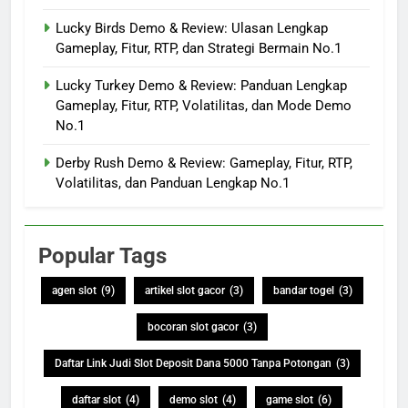
Lucky Birds Demo & Review: Ulasan Lengkap
Gameplay, Fitur, RTP, dan Strategi Bermain No.1
Lucky Turkey Demo & Review: Panduan Lengkap
Gameplay, Fitur, RTP, Volatilitas, dan Mode Demo
No.1
Derby Rush Demo & Review: Gameplay, Fitur, RTP,
Volatilitas, dan Panduan Lengkap No.1
Popular Tags
agen slot
(9)
artikel slot gacor
(3)
bandar togel
(3)
bocoran slot gacor
(3)
Daftar Link Judi Slot Deposit Dana 5000 Tanpa Potongan
(3)
daftar slot
(4)
demo slot
(4)
game slot
(6)