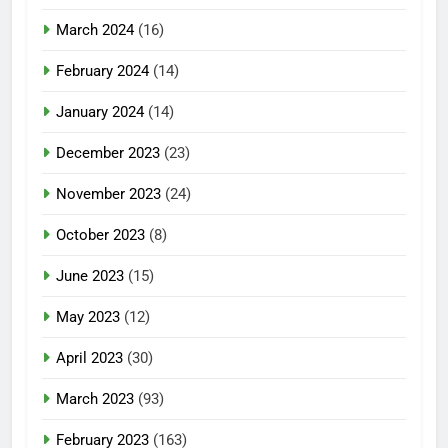
March 2024
(16)
February 2024
(14)
January 2024
(14)
December 2023
(23)
November 2023
(24)
October 2023
(8)
June 2023
(15)
May 2023
(12)
April 2023
(30)
March 2023
(93)
February 2023
(163)