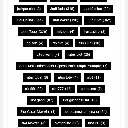
jackpot slot
(3)
Judi Bola
(318)
Judi Casino
(32)
Judi Online
(344)
Judi Poker
(320)
Judi Slot
(362)
Judi Togel
(320)
link slot
(4)
live casino
(3)
pg soft
(4)
rtp slot
(4)
situs judi
(10)
situs resmi
(4)
situs slot
(26)
Situs Slot Online Gacor Deposit Pulsa tanpa Potongan
(3)
situs togel
(8)
situs toto
(4)
slot
(11)
slot88
(22)
slot777
(12)
slot demo
(7)
slot gacor
(87)
slot gacor hari ini
(18)
Slot Gacor Maxwin.
(4)
slot gampang menang
(24)
slot maxwin
(8)
slot online
(98)
Slot PG
(3)