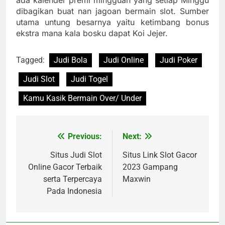
dibagikan buat nan jagoan bermain slot. Sumber
utama untung besarnya yaitu ketimbang bonus
ekstra mana kala bosku dapat Koi Jejer.
Tagged:
Judi Bola
Judi Online
Judi Poker
Judi Slot
Judi Togel
Kamu Kasik Bermain Over/ Under
Previous:
Next:
Post
navigation
Situs Judi Slot
Situs Link Slot Gacor
Online Gacor Terbaik
2023 Gampang
serta Terpercaya
Maxwin
Pada Indonesia