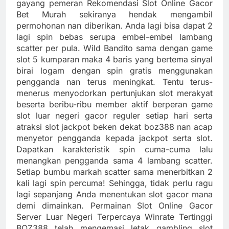
gayang pemeran Rekomendasi Slot Online Gacor
Bet Murah sekiranya hendak mengambil
permohonan nan diberikan. Anda lagi bisa dapat 2
lagi spin bebas serupa embel-embel lambang
scatter per pula. Wild Bandito sama dengan game
slot 5 kumparan maka 4 baris yang bertema sinyal
birai logam dengan spin gratis menggunakan
pengganda nan terus meningkat. Tentu terus-
menerus menyodorkan pertunjukan slot merakyat
beserta beribu-ribu member aktif berperan game
slot luar negeri gacor reguler setiap hari serta
atraksi slot jackpot beken dekat boz388 nan acap
menyetor pengganda kepada jackpot serta slot.
Dapatkan karakteristik spin cuma-cuma lalu
menangkan pengganda sama 4 lambang scatter.
Setiap bumbu markah scatter sama menerbitkan 2
kali lagi spin percuma! Sehingga, tidak perlu ragu
lagi sepanjang Anda menentukan slot gacor mana
demi dimainkan. Permainan Slot Online Gacor
Server Luar Negeri Terpercaya Winrate Tertinggi
BOZ388 telah mengemasi letak gambling slot