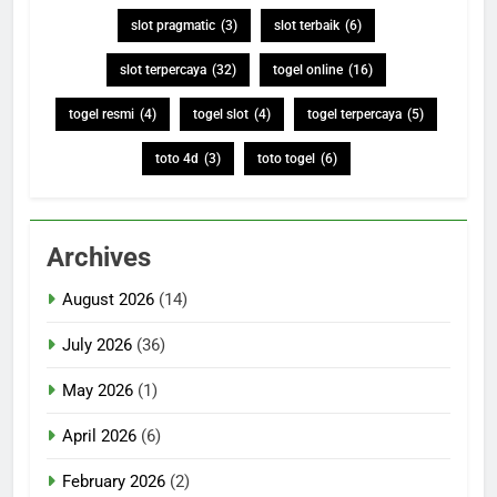
slot pragmatic
(3)
slot terbaik
(6)
slot terpercaya
(32)
togel online
(16)
togel resmi
(4)
togel slot
(4)
togel terpercaya
(5)
toto 4d
(3)
toto togel
(6)
Archives
August 2026
(14)
July 2026
(36)
May 2026
(1)
April 2026
(6)
February 2026
(2)