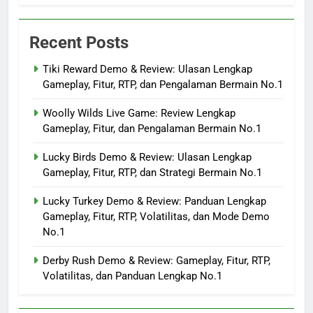
Recent Posts
Tiki Reward Demo & Review: Ulasan Lengkap
Gameplay, Fitur, RTP, dan Pengalaman Bermain No.1
Woolly Wilds Live Game: Review Lengkap
Gameplay, Fitur, dan Pengalaman Bermain No.1
Lucky Birds Demo & Review: Ulasan Lengkap
Gameplay, Fitur, RTP, dan Strategi Bermain No.1
Lucky Turkey Demo & Review: Panduan Lengkap
Gameplay, Fitur, RTP, Volatilitas, dan Mode Demo
No.1
Derby Rush Demo & Review: Gameplay, Fitur, RTP,
Volatilitas, dan Panduan Lengkap No.1