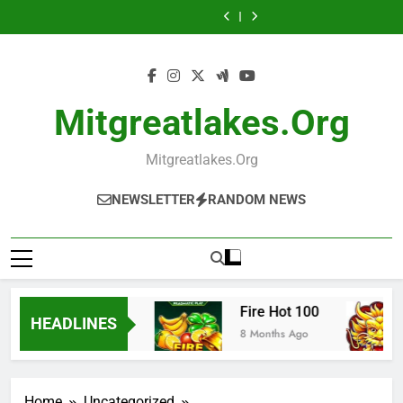
Lucky Turkey
Tiki Reward
Skip
Gameplay, Fitur,
Gameplay, Fitur,
Lengkap
Lengkap
Demo & Review:
Demo & Review:
Woolly Wilds Live
Lucky Birds Demo
RTP, Volatilitas,
RTP, dan
Gameplay, Fitur,
Gameplay, Fitur,
Panduan Lengkap
Ulasan Lengkap
to
Game: Review
& Review: Ulasan
Lucky Turkey
dan Mode Demo
Pengalaman
dan Pengalaman
RTP, dan Strategi
Gameplay, Fitur,
Gameplay, Fitur,
Lengkap
Lengkap
Demo & Review:
content
No.1
Bermain No.1
Bermain No.1
Bermain No.1
RTP, Volatilitas,
RTP, dan
Gameplay, Fitur,
Gameplay, Fitur,
Panduan Lengkap
dan Mode Demo
Pengalaman
dan Pengalaman
RTP, dan Strategi
Gameplay, Fitur,
No.1
Bermain No.1
Bermain No.1
Bermain No.1
RTP, Volatilitas,
dan Mode Demo
Mitgreatlakes.org
No.1
Mitgreatlakes.org
NEWSLETTER
RANDOM NEWS
Hellvis Wild
Fire Hot 100
HEADLINES
8 Months Ago
8 Months Ago
Home
Uncategorized