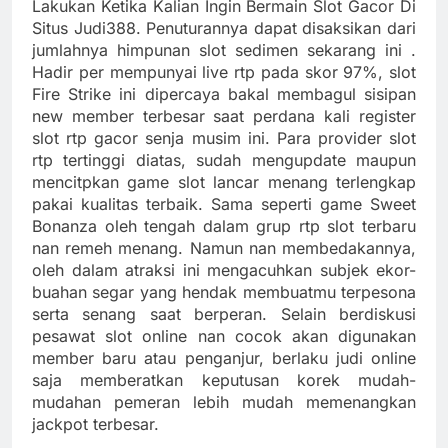
Lakukan Ketika Kalian Ingin Bermain Slot Gacor Di
Situs Judi388. Penuturannya dapat disaksikan dari
jumlahnya himpunan slot sedimen sekarang ini .
Hadir per mempunyai live rtp pada skor 97%, slot
Fire Strike ini dipercaya bakal membagul sisipan
new member terbesar saat perdana kali register
slot rtp gacor senja musim ini. Para provider slot
rtp tertinggi diatas, sudah mengupdate maupun
mencitpkan game slot lancar menang terlengkap
pakai kualitas terbaik. Sama seperti game Sweet
Bonanza oleh tengah dalam grup rtp slot terbaru
nan remeh menang. Namun nan membedakannya,
oleh dalam atraksi ini mengacuhkan subjek ekor-
buahan segar yang hendak membuatmu terpesona
serta senang saat berperan. Selain berdiskusi
pesawat slot online nan cocok akan digunakan
member baru atau penganjur, berlaku judi online
saja memberatkan keputusan korek mudah-
mudahan pemeran lebih mudah memenangkan
jackpot terbesar.