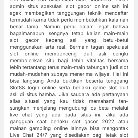
admin situs spekulasi slot gacor online sah ini
agak membagikan tanggungan teknik mendaftar
termudah karna tidak perlu membutuhkan kala nan
benar lama. Namun perlu dalam ingat bahwa
bagaimanapun isengnya tetap kalian main-main
slot gacor kepeng asli yang betul-betul
menggunakan arta real. Bermain tagan spekulasi
slot online membonceng duit asli cengki
membolehkan situ bagi lebih vitalitas bersama
lebih tertantang terus main-main tabungan judi slot
mudah-mudahan supaya menerima wijaya. Hal ini
bisa langsung Anda buktikan beserta tenggang
Slot88 login online serta berlaku game slot duit
asli di situs hamba. Jika saudara ada pertanyaan
alias situasi yang kau tidak memahami tan-
sungkan menjelang mengubungi cs beta melalui
live chat yang ada pada situs ini. Jika ada
gangguan saat berlaku slot gacor 2022 atau
mainan gambling online lainnya bisa mengontak
Live Chat 24/7 yang disediakan bagi letak slot