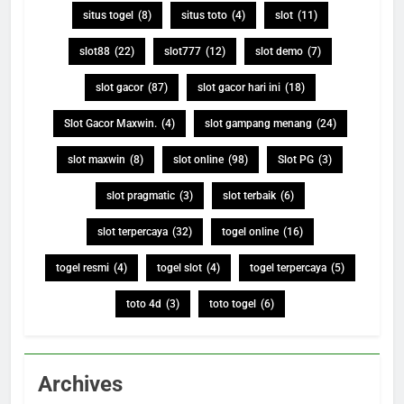
situs togel
(8)
situs toto
(4)
slot
(11)
slot88
(22)
slot777
(12)
slot demo
(7)
slot gacor
(87)
slot gacor hari ini
(18)
Slot Gacor Maxwin.
(4)
slot gampang menang
(24)
slot maxwin
(8)
slot online
(98)
Slot PG
(3)
slot pragmatic
(3)
slot terbaik
(6)
slot terpercaya
(32)
togel online
(16)
togel resmi
(4)
togel slot
(4)
togel terpercaya
(5)
toto 4d
(3)
toto togel
(6)
Archives