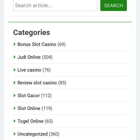
Search
SEARCH
Categories
Bonus Slot Casino
(69)
Judi Online
(504)
Live casino
(76)
Review slot casino
(85)
Slot Gacor
(112)
Slot Online
(119)
Togel Online
(65)
Uncategorized
(360)