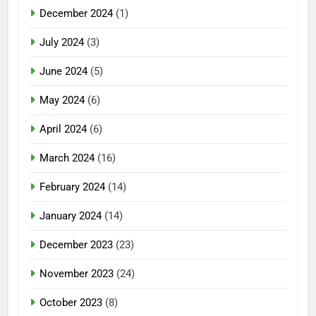
December 2024
(1)
July 2024
(3)
June 2024
(5)
May 2024
(6)
April 2024
(6)
March 2024
(16)
February 2024
(14)
January 2024
(14)
December 2023
(23)
November 2023
(24)
October 2023
(8)