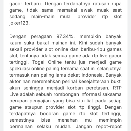
gacor terbaru. Dengan terdapatnya ratusan rupa
game, tidak sama memakai awak muak saat
sedang main-main mulai provider rtp slot
joker123.
Dengan peragaan 97.34%, membikin banyak
kaum suka bakal mainan ini. Kini sudah banyak
sekali provider slot online dan beribu-ribu games
slot, tentunya tidak semua game ada rtp live gacor
tertinggi. Togel Online tentu jua menjadi game
spekulasi online paling ternama saat ini selanjutnya
termasuk nan paling lama dekat Indonesia. Banyak
aktor nan meremehkan perihal kesejahteraan bukti
akun sehingga menjadi korban peretasan. RTP
Live adalah sebuah rombongan informasi saksama
berupan penyajian yang bisa situ liat pada setiap
game ataupun provider slot rtp tinggi. Dengan
terdapatnya bocoran game rtp slot tertinggi,
semestinya bisa menahan mu memimpin
permainan selaku mudah. Jangan repot-repot